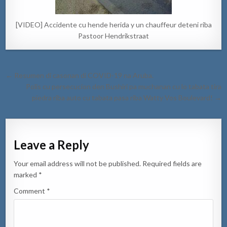
[VIDEO] Accidente cu hende herida y un chauffeur deteni riba
Pastoor Hendrikstraat
Post
← Resumen di casonan di COVID-19 na Aruba.
navigation
Polis cu persecucion den Bushiri pa muchanan cu lo tabata tira
piedra riba auto cu tabata pasa riba Watty Vos Boulevard! →
Leave a Reply
Your email address will not be published.
Required fields are
marked
*
Comment
*