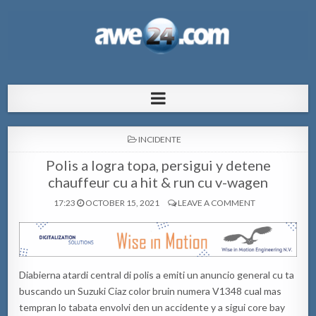
AWE24.com Bo centro di informacion
Bo centro di informacion pa Aruba
pa Aruba
POSTED
INCIDENTE
IN
Polis a logra topa, persigui y detene
chauffeur cu a hit & run cu v-wagen
17:23
OCTOBER 15, 2021
LEAVE A COMMENT
Diabierna atardi central di polis a emiti un anuncio general cu ta
buscando un Suzuki Ciaz color bruin numera V1348 cual mas
tempran lo tabata envolvi den un accidente y a sigui core bay