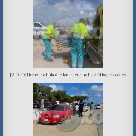
[VIDEO] Homber a bula den lama seco na Bushiri kap su cabes