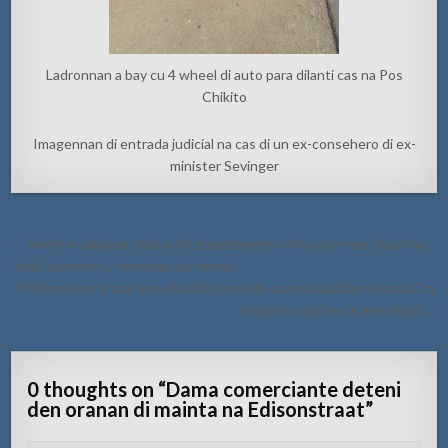
Ladronnan a bay cu 4 wheel di auto para dilanti cas na Pos
Chikito
Imagennan di entrada judicial na cas di un ex-consehero di ex-
minister Sevinger
Post
← Homber rabia na oficina di Departamento di Asuntonan Social na
navigation
Tanki Leendert y terroriza tur hende
Polis mester a bay Sero Patrishi pa evita cu e ciudadano stroba City
Inspector pa haci e area limpi →
0 thoughts on “
Dama comerciante deteni
den oranan di mainta na Edisonstraat
”