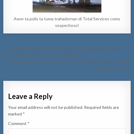
Awor ta polis ta tuma trahadornan di Total Services como
sospechoso!
Post
← Na Morgenster polis a para un auto cual e chauffeur a actua
navigation
sospechoso, a bin resulta e no tin rijbewijs
E siman aki ta e ultimo siman di e entrenamiento di rastreadornan
militar na Aruba. →
Leave a Reply
Your email address will not be published.
Required fields are
marked
*
Comment
*