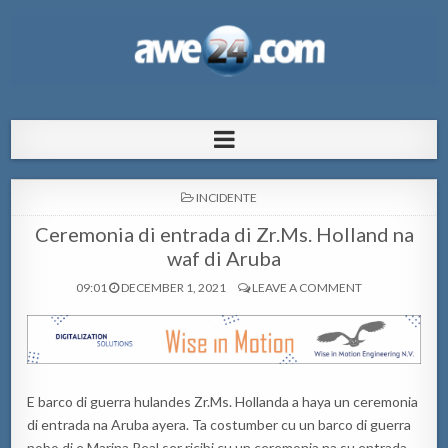
AWE24.com Bo centro di informacion
Bo centro di informacion pa Aruba
pa Aruba
POSTED
INCIDENTE
IN
Ceremonia di entrada di Zr.Ms. Holland na
waf di Aruba
09:01
DECEMBER 1, 2021
LEAVE A COMMENT
E barco di guerra hulandes Zr.Ms. Hollanda a haya un ceremonia
di entrada na Aruba ayera. Ta costumber cu un barco di guerra
nobo di e Marina Real ser ricibi cu un ceremonia na su entrada