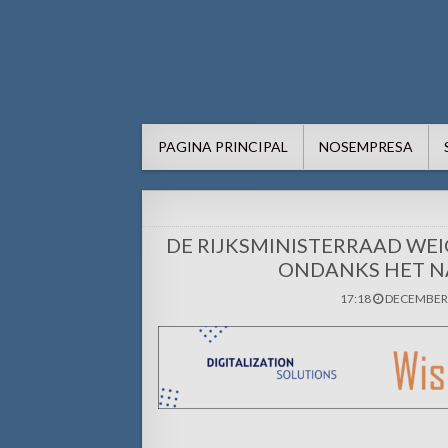
AWE24.com Bo centro di in
Bo centro di informacion pa Aruba
PAGINA PRINCIPAL
NOSEMPRESA
DE RIJKSMINISTERRAAD WEI
ONDANKS HET N
17:18
DECEMBER 