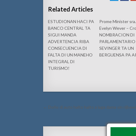
Related Articles
ESTUDIONAN HACI PA
Prome Minister sra
BANCO CENTRAL TA
Evelyn Wever – Cr
SIGUI MANDA
NOMBRACION DI
ADVERTENCIA RIBA
PARLAMENTARIO
CONSECUENCIA DI
SEVINGER TA UN
FALTA DI UN MANEHO
BERGUENSA PA A
INTEGRAL DI
TURISMO!
Post
← Doño di auto halto halto a laga dama sin rijbewi
navigation