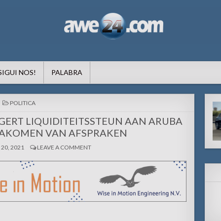
formacion pa Aruba
SIGUI NOS!
PALABRA
POSTED
POLITICA
IN
GERT LIQUIDITEITSSTEUN AAN ARUBA
AKOMEN VAN AFSPRAKEN
20, 2021
LEAVE A COMMENT