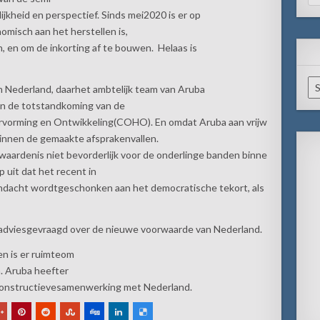
for
jkheid en perspectief. Sinds mei2020 is er op
omisch aan het herstellen is,
, en om de inkorting af te bouwen. Helaas is
Ar
n Nederland, daarhet ambtelijk team van Aruba
an de totstandkoming van de
rvorming en Ontwikkeling(COHO). En omdat Aruba aan vrijw
binnen de gemaakte afsprakenvallen.
ardenis niet bevorderlijk voor de onderlinge banden binne
 uit dat het recent in
andacht wordtgeschonken aan het democratische tekort, als
 adviesgevraagd over de nieuwe voorwaarde van Nederland.
en is er ruimteom
. Aruba heefter
n constructievesamenwerking met Nederland.