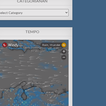
CATEGORIANAN
tegorianan
TEMPO