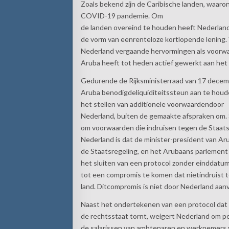
Zoals bekend zijn de Caribische landen, waaron
COVID-19 pandemie. Om
de landen overeind te houden heeft Nederland 
de vorm van eenrenteloze kortlopende lening. 
Nederland vergaande hervormingen als voorw
Aruba heeft tot heden actief gewerkt aan het
Gedurende de Rijksministerraad van 17 decemb
Aruba benodigdeliquiditeitssteun aan te houde
het stellen van additionele voorwaardendoor
Nederland, buiten de gemaakte afspraken om. 
om voorwaarden die indruisen tegen de Staats
Nederland is dat de minister-president van Aru
de Staatsregeling, en het Arubaans parlement
het sluiten van een protocol zonder einddatum.
tot een compromis te komen dat nietindruist t
land. Ditcompromis is niet door Nederland aan
Naast het ondertekenen van een protocol dat
de rechtsstaat tornt, weigert Nederland om pe
de salarissen van ambtenaren en werknemers 