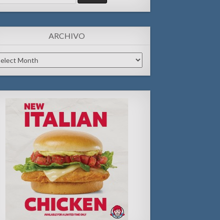
:
ARCHIVO
chivo