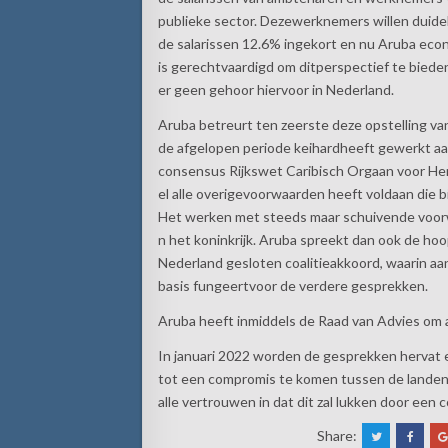
publieke sector. Dezewerknemers willen duideli
de salarissen 12.6% ingekort en nu Aruba econ
is gerechtvaardigd om ditperspectief te bieden
er geen gehoor hiervoor in Nederland.
Aruba betreurt ten zeerste deze opstelling va
de afgelopen periode keihardheeft gewerkt a
consensus Rijkswet Caribisch Orgaan voor He
el alle overigevoorwaarden heeft voldaan die 
Het werken met steeds maar schuivende voorwa
n het koninkrijk. Aruba spreekt dan ook de hoop
Nederland gesloten coalitieakkoord, waarin a
basis fungeertvoor de verdere gesprekken.
Aruba heeft inmiddels de Raad van Advies om
In januari 2022 worden de gesprekken hervat 
tot een compromis te komen tussen de landen
alle vertrouwen in dat dit zal lukken door ee
Share: