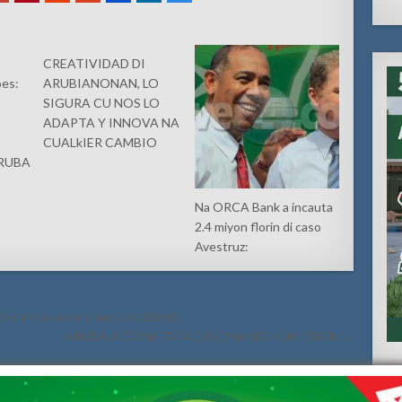
.
CREATIVIDAD DI
oes:
ARUBIANONAN, LO
SIGURA CU NOS LO
ADAPTA Y INNOVA NA
CUALkIER CAMBIO
RUBA
Na ORCA Bank a incauta
2.4 miyon florin di caso
Avestruz:
js core su auto y nan a accidenta
ARUBA A CONSTATA CASONAN DI OMICRON →