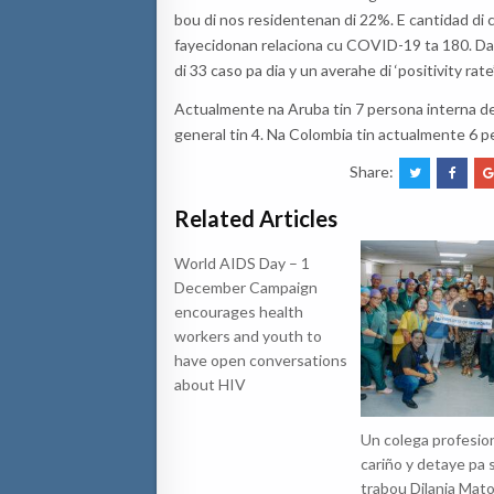
bou di nos residentenan di 22%. E cantidad di
fayecidonan relaciona cu COVID-19 ta 180. Da
di 33 caso pa dia y un averahe di ‘positivity rat
Actualmente na Aruba tin 7 persona interna de
general tin 4. Na Colombia tin actualmente 6 p
Share:
Related Articles
World AIDS Day – 1
December Campaign
encourages health
workers and youth to
have open conversations
about HIV
Un colega profesio
cariño y detaye pa 
trabou Dilania Mato