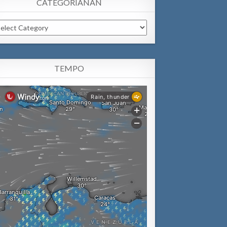
CATEGORIANAN
tegorianan
TEMPO