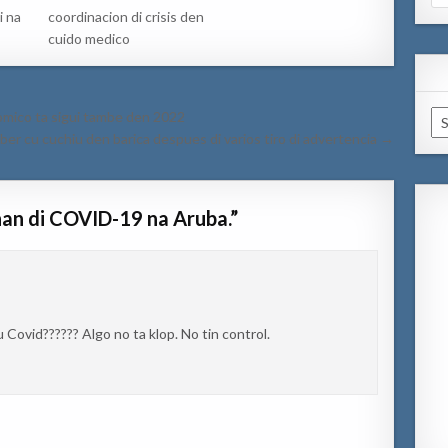
for
i na
coordinacion di crisis den
cuido medico
mico ta sigui tambe den 2022
Ar
mber cu cuchiu den barica despues di varios tiro di advertencia →
an di COVID-19 na Aruba.
”
 Covid?????? Algo no ta klop. No tin control.