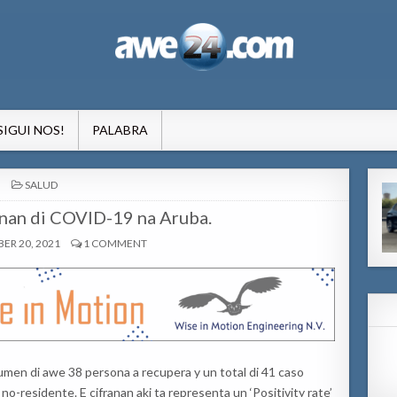
formacion pa Aruba
SIGUI NOS!
PALABRA
POSTED
SALUD
IN
nan di COVID-19 na Aruba.
ER 20, 2021
1 COMMENT
 di awe 38 persona a recupera y un total di 41 caso
no-residente. E cifranan aki ta representa un ‘Positivity rate’