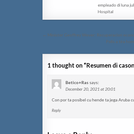
empleado di luna jul
Hospital
Post
← Minister Geoffrey Wever: Recuperacion econo
navigation
Polis a tira ho
1 thought on “
Resumen di cason
Betico+Ras
says:
December 20, 2021 at 20:01
Con por ta posibel cu hende ta jega Aruba cu
Reply