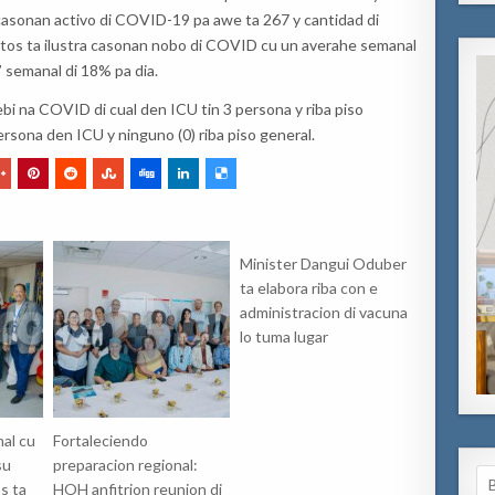
 casonan activo di COVID-19 pa awe ta 267 y cantidad di
tos ta ilustra casonan nobo di COVID cu un averahe semanal
e’ semanal di 18% pa dia.
bi na COVID di cual den ICU tin 3 persona y riba piso
ersona den ICU y ninguno (0) riba piso general.
Minister Dangui Oduber
ta elabora riba con e
administracion di vacuna
lo tuma lugar
nal cu
Fortaleciendo
su
preparacion regional:
Se
s ta
HOH anfitrion reunion di