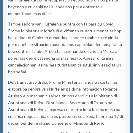
bayendo y cu danki na Hulanda nos por a enfrenta e
momentonan mas dificil.
Tambe señora van Huffelen a puntra con ta para cu Covid.
Prome Minister a inform’e di e cifranan cu actualmente ta hopi
halto door di Omicron dunando di conoce tambe cu te ainda
por maneha e situacion pasobra nos capacidad den hospital ta
bou control. Tambe Aruba ta manehando e echo cu Merca a
pone nos den e categoria cu mas riesgo. Apesar di ta mira
cancelacionnan, asina mes turistanan ta sigui bin y esaki ta un
bon señal.
Den transcurso di dia, Prome Minister a manda un carta mas
elabora pa señora van Huffelen pa duna infomacion tocante
Aruba y e puntonan cu ainda tin nos dividi cu e Ministerio di
Asuntonan di Reino. Di su banda, Secretario di Estado pa
Asuntonan di Reino a expresa cu pronto lo ta bek na mesa pa
cuminsa negocia riba e tres puntonan cu a keda habri riba 17 di
december den e ultimo Conseho di Minister di Reino.