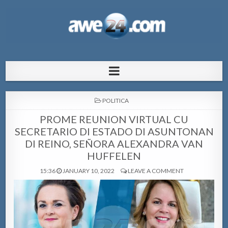
AWE24.com Bo centro di informacion
Bo centro di informacion pa Aruba
pa Aruba
POSTED
POLITICA
IN
PROME REUNION VIRTUAL CU
SECRETARIO DI ESTADO DI ASUNTONAN
DI REINO, SEÑORA ALEXANDRA VAN
HUFFELEN
15:36
JANUARY 10, 2022
LEAVE A COMMENT