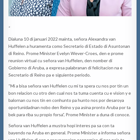
“
Dialuna 10 di januari 2022 mainta, señora Alexandra van
Huffelen a huramenta como Secretario di Estado di Asuntonan
di Reino. Prome Minister Evelyn Wever-Croes, den e prome
reunion virtual cu señora van Huffelen, den nomber di
Gobierno di Aruba, a expresa palabranan di felicitacion na e
Secretario di Reino pa e siguiente periodo.
“Mi a bisa señora van Huffelen cu mi ta spera cu nos por tin un
bon relacion cu otro den cual nos ta tuma cuenta cu e vision y e
balornan cu nos tin en conhunto pa hunto nos por desaroya
oportunidadnan nobo den Reino y pa asina pronto Aruba por ta
bek para riba su propio forsa”, Prome Minister a duna di conoce.
Señora van Huffelen a mustra hopi interes pa sa con ta
bayendo na Aruba en general. Prome Minister a informa señora
van Huffelen di con e recuperacion economico di nos pais ta