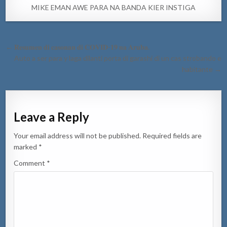
MIKE EMAN AWE PARA NA BANDA KIER INSTIGA
Post
← 𝐑𝐞𝐬𝐮𝐦𝐞𝐧 𝐝𝐢 𝐜𝐚𝐬𝐨𝐧𝐚𝐧 𝐝𝐢 𝐂𝐎𝐕𝐈𝐃-𝟏𝟗 𝐧𝐚 𝐀𝐫𝐮𝐛𝐚.
navigation
Auto a ser para y laga dilanti porta di garashi di un cas strobando e
habitante →
Leave a Reply
Your email address will not be published.
Required fields are
marked
*
Comment
*