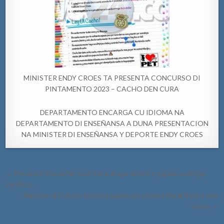
MINISTER ENDY CROES TA PRESENTA CONCURSO DI
PINTAMENTO 2023 – CACHO DEN CURA
DEPARTAMENTO ENCARGA CU IDIOMA NA
DEPARTAMENTO DI ENSEÑANSA A DUNA PRESENTACION
NA MINISTER DI ENSEÑANSA Y DEPORTE ENDY CROES
Post
← Presunto kitesurfer cu a trece droga deteni y rugtas cu droga
navigation
confisca.
Minister di Cultura ta invita pueblo pa celebra Dia di Betico den
Union →