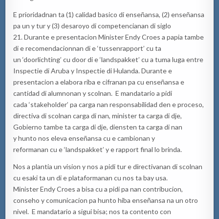
E prioridadnan ta (1) calidad basico di enseñansa, (2) enseñansa
pa un y tur y (3) desaroyo di competencianan di siglo
21. Durante e presentacion Minister Endy Croes a papia tambe
di e recomendacionnan di e ‘tussenrapport’ cu ta
un ‘doorlichting’ cu door di e ‘landspakket’ cu a tuma luga entre
Inspectie di Aruba y Inspectie di Hulanda. Durante e
presentacion a elabora riba e cifranan pa cu enseñansa e
cantidad di alumnonan y scolnan. E mandatario a pidi
cada ‘stakeholder’ pa carga nan responsabilidad den e proceso,
directiva di scolnan carga di nan, minister ta carga di dje,
Gobierno tambe ta carga di dje, diensten ta carga di nan
y hunto nos eleva enseñansa cu e cambionan y
reformanan cu e ‘landspakket’ y e rapport final lo brinda.
Nos a plantia un vision y nos a pidi tur e directivanan di scolnan
cu esaki ta un di e plataformanan cu nos ta bay usa.
Minister Endy Croes a bisa cu a pidi pa nan contribucion,
conseho y comunicacion pa hunto hiba enseñansa na un otro
nivel. E mandatario a sigui bisa; nos ta contento con