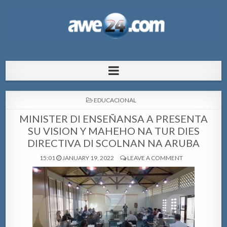
AWE24.com Bo centro di informacion
Bo centro di informacion pa Aruba
pa Aruba
POSTED
EDUCACIONAL
IN
MINISTER DI ENSEÑANSA A PRESENTA
SU VISION Y MAHEHO NA TUR DIES
DIRECTIVA DI SCOLNAN NA ARUBA
15:01
JANUARY 19, 2022
LEAVE A COMMENT