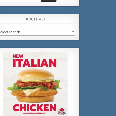
:
ARCHIVO
chivo