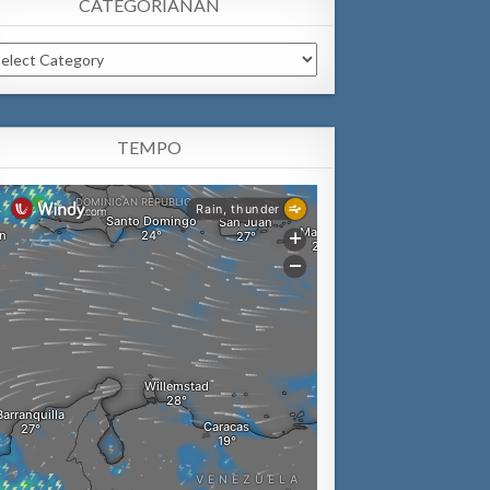
CATEGORIANAN
tegorianan
TEMPO