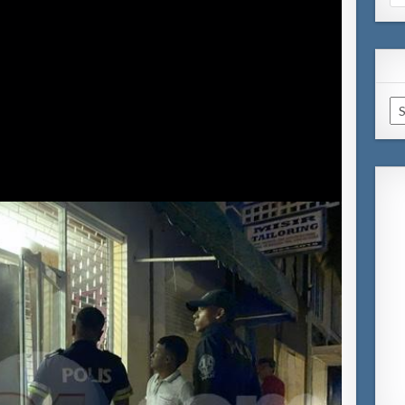
for
Ar