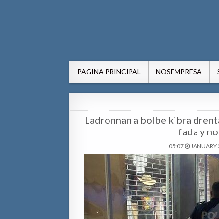
AWE24.com Bo centro di in
Bo centro di informacion pa Aruba
PAGINA PRINCIPAL
NOSEMPRESA
Ladronnan a bolbe kibra drenta
fada y no
05:07
JANUARY 2