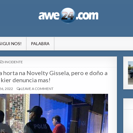
formacion pa Aruba
SIGUI NOS!
PALABRA
POSTED
INCIDENTE
IN
 horta na Novelty Gissela, pero e doño a
 kier denuncia mas!
6, 2022
LEAVE A COMMENT