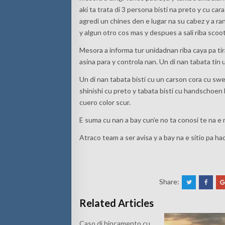
aki ta trata di 3 persona bisti na preto y cu cara
agredi un chines den e lugar na su cabez y a ran
y algun otro cos mas y despues a sali riba scoo
Mesora a informa tur unidadnan riba caya pa tir
asina para y controla nan. Un di nan tabata tin u
Un di nan tabata bisti cu un carson cora cu swe
shinishi cu preto y tabata bisti cu handschoen l
cuero color scur.
E suma cu nan a bay cun’e no ta conosi te na e
Atraco team a ser avisa y a bay na e sitio pa hac
Share:
Related Articles
Caso di hincamento cu