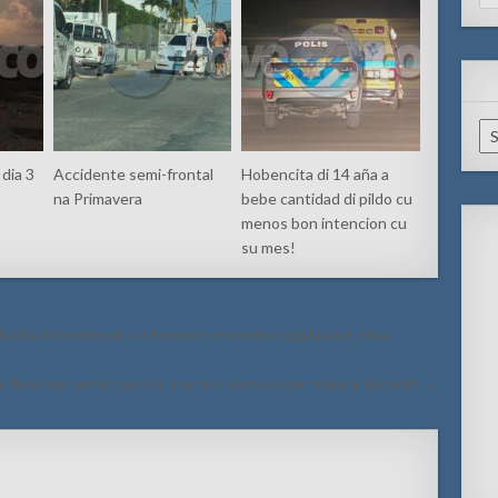
for
Ar
dia 3
Accidente semi-frontal
Hobencita di 14 aña a
na Primavera
bebe cantidad di pildo cu
menos bon intencion cu
su mes!
 aña di existencia y a tene un procesion sigui pa un misa
ffeurnan perde control y auto a bay cay den rooi na Tamarijn →