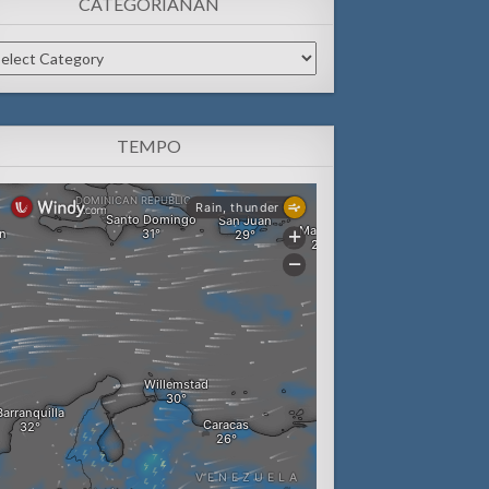
CATEGORIANAN
tegorianan
TEMPO