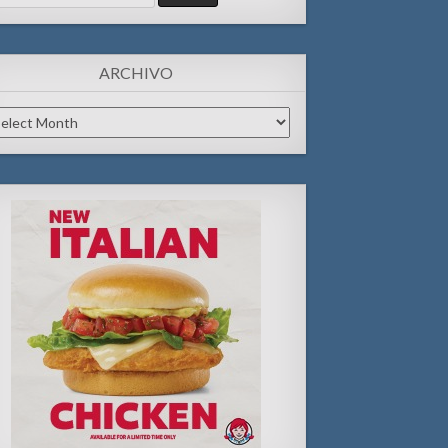
:
ARCHIVO
chivo