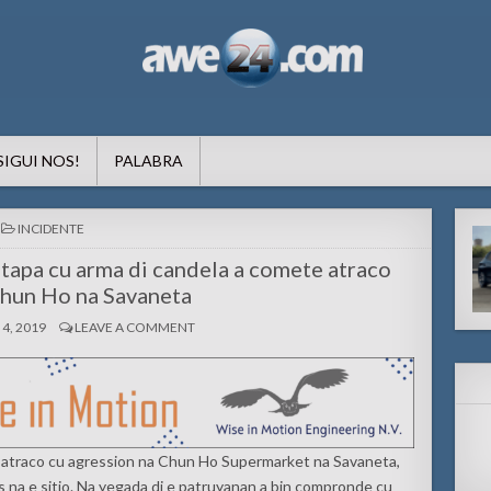
formacion pa Aruba
SIGUI NOS!
PALABRA
POSTED
INCIDENTE
IN
 tapa cu arma di candela a comete atraco
Chun Ho na Savaneta
4, 2019
LEAVE A COMMENT
di atraco cu agression na Chun Ho Supermarket na Savaneta,
s na e sitio. Na yegada di e patruyanan a bin compronde cu