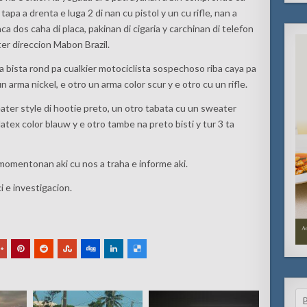
 tapa a drenta e luga 2 di nan cu pistol y un cu rifle, nan a
ca dos caha di placa, pakinan di cigaria y carchinan di telefon
ter direccion Mabon Brazil.
a bista rond pa cualkier motociclista sospechoso riba caya pa
n arma nickel, e otro un arma color scur y e otro cu un rifle.
ater style di hootie preto, un otro tabata cu un sweater
atex color blauw y e otro tambe na preto bisti y tur 3 ta
 momentonan aki cu nos a traha e informe aki.
i e investigacion.
Se