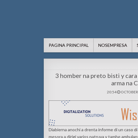
AWE24.com Bo centro di in
Bo centro di informacion pa Aruba
PAGINA PRINCIPAL
NOSEMPRESA
3 homber na preto bisti y cara
arma na 
20:54
OCTOBER 
Diabierna anochi a drenta informe di un caso 
mesora a dirigi varios patruya y tambe ambulan