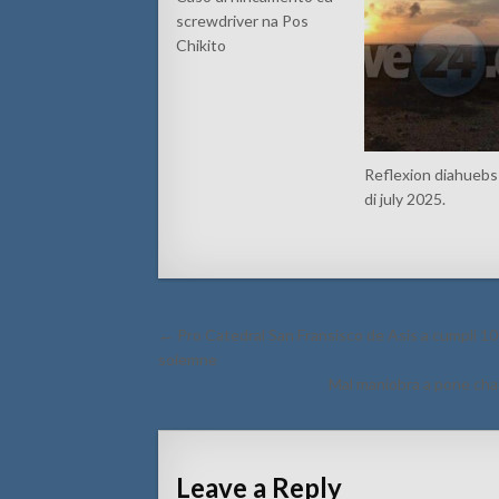
screwdriver na Pos
Chikito
Reflexion diahuebs 
di july 2025.
Post
← Pro Catedral San Fransisco de Asis a cumpli 100
navigation
solemne
Mal maniobra a pone chau
Leave a Reply