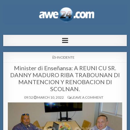
AWE24.com Bo centro di informacion
Bo centro di informacion pa Aruba
pa Aruba
POSTED
INCIDENTE
IN
Minister di Enseñansa: A REUNI CU SR.
DANNY MADURO RIBA TRABOUNAN DI
MANTENCION Y RENOBACION DI
SCOLNAN.
09:52
MARCH 10, 2022
LEAVE A COMMENT