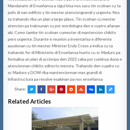
Mandatario
di
Enseñansa
a
sigui
bisa
nos
sa
cu t
i
n
scolnan
cu ta
pafo
di nan
edificio
y tin
mester
atencion
grandi
y
urgente
.
Nos
ta
trahando
riba
un plan a largo
pla
so
. Tin
scolnan
cu
mester
atencion
pa
trabounan
cu
por
wordo
logra
den e cuatro
añanan
aki
. Como
tambe
tin
scolnan
cu
mester
di
mantencion
chi
kito
pero
urgente
.
Durante e reunion a
inve
ntarisa
e
diferente
ayudonan
cu tin
meste
r
.
Minister Endy Croes
a
indica cu
ta
trahando
for di
Ministerio
di
Enseñansa
hunto
cu
sr. Maduro
pa
formalisa
un plan di
a
c
cion
pa
den
2022 caba
por
cuminsa
duna
e
atencionnan
chikito
y
directo
mesora
.
Trahando
den
cuadro
cu
sr
.
Maduro
y DOW
riba
mantenc
i
on
n
an
mas
grandi
di
infr
astructura
pa resolve
esakinan
pa
nos
enseñansa
Share:
Related Articles