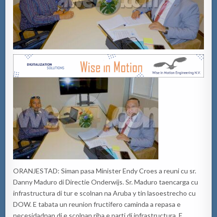
ORANJESTAD:
Siman
pasa
Minister Endy Croes a
reuni
cu sr.
Danny Maduro di Directie Onderwijs.
Sr. Maduro t
a
encarga
cu
infrastructura
di tur e
scolnan
na
Aruba y tin
laso
estrecho
cu
DOW. E
tabata
un reunion
fructifero
caminda
a
repasa
e
nec
esidadnan
di e
scolnan
riba
e parti
di
infrastructura
. E