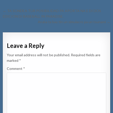
Post
← TA SONDEA TUR POSIBILIDAD PA APORTA NA E DI DOS
navigation
EDICION DI BASEBALL IN PARADISE.
Aruba ta bay tin un simulacro pa un tsunami →
Leave a Reply
Your email address will not be published.
Required fields are
marked
*
Comment
*