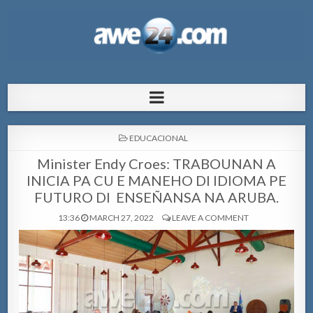
AWE24.com Bo centro di informacion
Bo centro di informacion pa Aruba
pa Aruba
POSTED
EDUCACIONAL
IN
Minister Endy Croes: TRABOUNAN A
INICIA PA CU E MANEHO DI IDIOMA PE
FUTURO DI ENSEÑANSA NA ARUBA.
13:36
MARCH 27, 2022
LEAVE A COMMENT