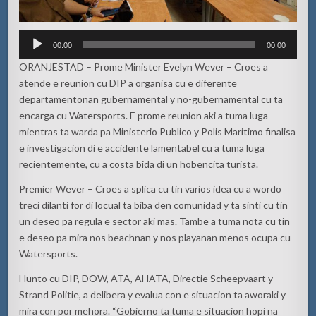
Audio
00:00
00:00
Player
ORANJESTAD – Prome Minister Evelyn Wever – Croes a
atende e reunion cu DIP a organisa cu e diferente
departamentonan gubernamental y no-gubernamental cu ta
encarga cu Watersports. E prome reunion aki a tuma luga
mientras ta warda pa Ministerio Publico y Polis Maritimo finalisa
e investigacion di e accidente lamentabel cu a tuma luga
recientemente, cu a costa bida di un hobencita turista.
Premier Wever – Croes a splica cu tin varios idea cu a wordo
treci dilanti for di locual ta biba den comunidad y ta sinti cu tin
un deseo pa regula e sector aki mas. Tambe a tuma nota cu tin
e deseo pa mira nos beachnan y nos playanan menos ocupa cu
Watersports.
Hunto cu DIP, DOW, ATA, AHATA, Directie Scheepvaart y
Strand Politie, a delibera y evalua con e situacion ta aworaki y
mira con por mehora. “Gobierno ta tuma e situacion hopi na