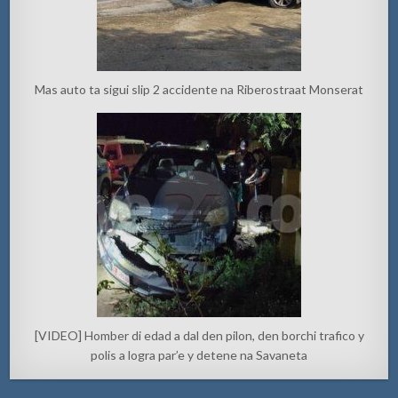
Mas auto ta sigui slip 2 accidente na Riberostraat Monserat
[VIDEO] Homber di edad a dal den pilon, den borchi trafico y
polis a logra par’e y detene na Savaneta