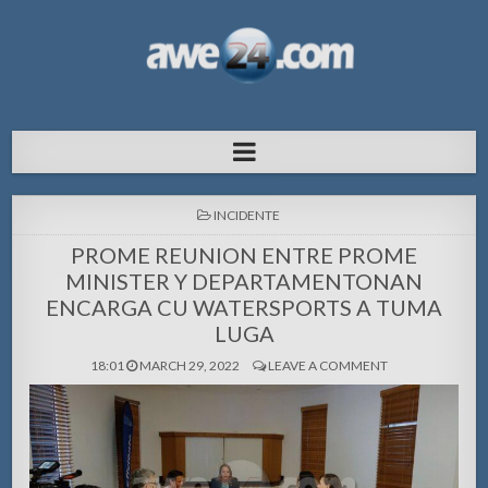
AWE24.com Bo centro di informacion
Bo centro di informacion pa Aruba
pa Aruba
POSTED
INCIDENTE
IN
PROME REUNION ENTRE PROME
MINISTER Y DEPARTAMENTONAN
ENCARGA CU WATERSPORTS A TUMA
LUGA
18:01
MARCH 29, 2022
LEAVE A COMMENT