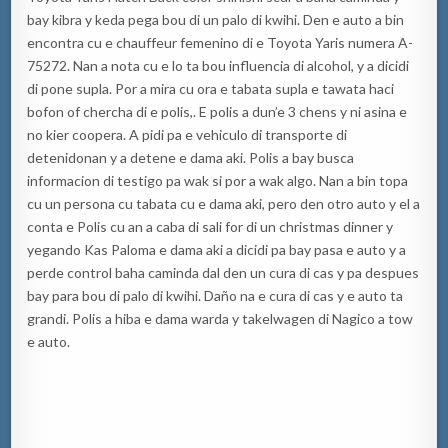
bay kibra y keda pega bou di un palo di kwihi. Den e auto a bin
encontra cu e chauffeur femenino di e Toyota Yaris numera A-
75272. Nan a nota cu e lo ta bou influencia di alcohol, y a dicidi
di pone supla. Por a mira cu ora e tabata supla e tawata haci
bofon of chercha di e polis,. E polis a dun’e 3 chens y ni asina e
no kier coopera. A pidi pa e vehiculo di transporte di
detenidonan y a detene e dama aki. Polis a bay busca
informacion di testigo pa wak si por a wak algo. Nan a bin topa
cu un persona cu tabata cu e dama aki, pero den otro auto y el a
conta e Polis cu an a caba di sali for di un christmas dinner y
yegando Kas Paloma e dama aki a dicidi pa bay pasa e auto y a
perde control baha caminda dal den un cura di cas y pa despues
bay para bou di palo di kwihi. Daño na e cura di cas y e auto ta
grandi. Polis a hiba e dama warda y takelwagen di Nagico a tow
e auto.