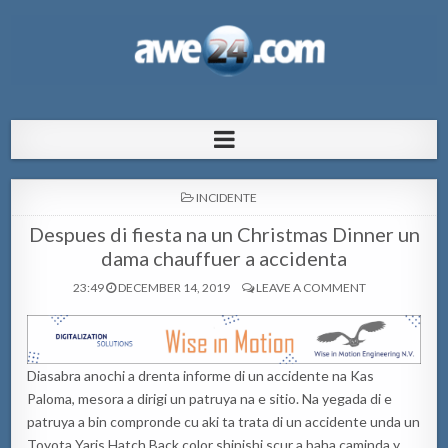
AWE24.com Bo centro di informacion
Bo centro di informacion pa Aruba
pa Aruba
POSTED
INCIDENTE
IN
Despues di fiesta na un Christmas Dinner un
dama chauffuer a accidenta
23:49
DECEMBER 14, 2019
LEAVE A COMMENT
Diasabra anochi a drenta informe di un accidente na Kas
Paloma, mesora a dirigi un patruya na e sitio. Na yegada di e
patruya a bin compronde cu aki ta trata di un accidente unda un
Toyota Yaris Hatch Back color shinishi scur a baha caminda y