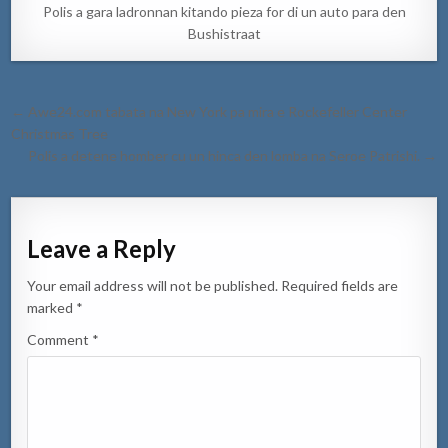
Polis a gara ladronnan kitando pieza for di un auto para den
Bushistraat
Post
← Awe24.com tabata na New York pa mira e Rockefeller Center
navigation
Christmas Tree
Polis a detene homber cu un hinca den lomba na Seroe Patrishi. →
Leave a Reply
Your email address will not be published.
Required fields are
marked
*
Comment
*