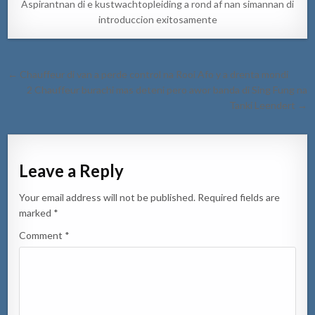
Aspirantnan di e kustwachtopleiding a rond af nan simannan di
introduccion exitosamente
Post
← Chauffeur di van a perde control na Rooi Afo y a drenta mondi
navigation
2 Chauffeur burachi mas deteni pero awor banda di Sing Fung na
Tanki Leendert →
Leave a Reply
Your email address will not be published.
Required fields are
marked
*
Comment
*