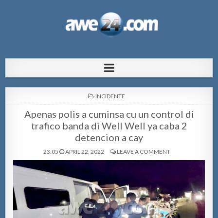
AWE24.com Bo centro di informacion
Bo centro di informacion pa Aruba
pa Aruba
POSTED
INCIDENTE
IN
Apenas polis a cuminsa cu un control di
trafico banda di Well Well ya caba 2
detencion a cay
23:05
APRIL 22, 2022
LEAVE A COMMENT