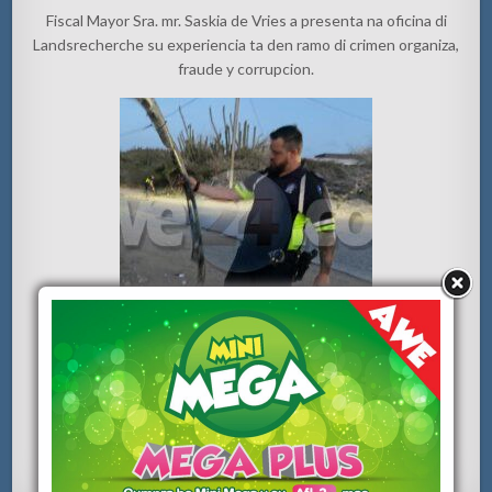
Fiscal Mayor Sra. mr. Saskia de Vries a presenta na oficina di
Landsrecherche su experiencia ta den ramo di crimen organiza,
fraude y corrupcion.
[VIDEO] Polis buscando convertible cora cu a dal e Cruz di e
prome Stashi na Alto Vista
Auto a ranca palo di luz na riba e caminda di Balashi yegando
W.E.B.