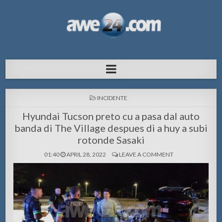
AWE24.com Bo centro di informacion
Bo centro di informacion pa Aruba
pa Aruba
POSTED
INCIDENTE
IN
Hyundai Tucson preto cu a pasa dal auto
banda di The Village despues di a huy a subi
rotonde Sasaki
01:40
APRIL 28, 2022
LEAVE A COMMENT