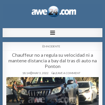
AWE24.com Bo centro di informacion
Bo centro di informacion pa Aruba
pa Aruba
POSTED
INCIDENTE
IN
Chauffeur no a regula su velocidad ni a
mantene distancia a bay dal tras di auto na
Ponton
18:14
MAY 3, 2022
LEAVE A COMMENT