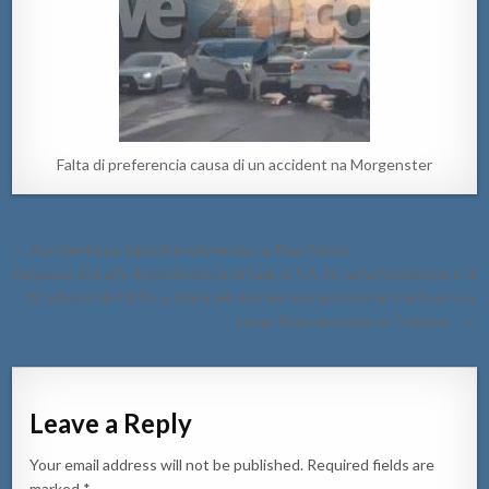
Falta di preferencia causa di un accident na Morgenster
Post
← Accidente pa falta di preferencia na Rooi Santo
navigation
Despues di 2 aña di conferencia virtual, A.T.A. ta yama bonbini na e di
32 edicion di CATA, e biaha aki den version presencial y virtual cu e
tema ‘Reinventando el Turismo’. →
Leave a Reply
Your email address will not be published.
Required fields are
marked
*