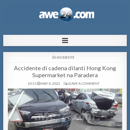
AWE24.com Bo centro di informacion
Bo centro di informacion pa Aruba
pa Aruba
POSTED
INCIDENTE
IN
Accidente di cadena dilanti Hong Kong
Supermarket na Paradera
10:31
MAY 4, 2022
LEAVE A COMMENT