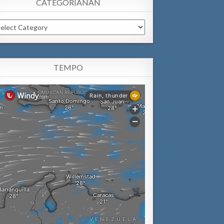
CATEGORIANAN
tegorianan
TEMPO