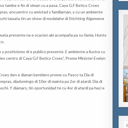
so tambe e fin di siman cu a pasa. Caya G.F Betico Croes
pras, encuentro cu amistad y familiarnan, y cu un ambiente
ochi tawata tin un show di modelahe di Stichting Algemene
ata presente na e ocacion aki acompaña pa su famia. Hunto
co.
y positivismo di e publico presente. E ambiente a ilustra cu
den centro di Caya G.F Betico Croes”, Prome Minister Evelyn
Croes den e dianan benidero prome cu Pasco ta Dia di
mpras, diadomingo di 10or di mainta pa 2or di atardi. Dia di
chi. Y diamars, tin oportunidad te cu 4or di atardi pa haci e
Se