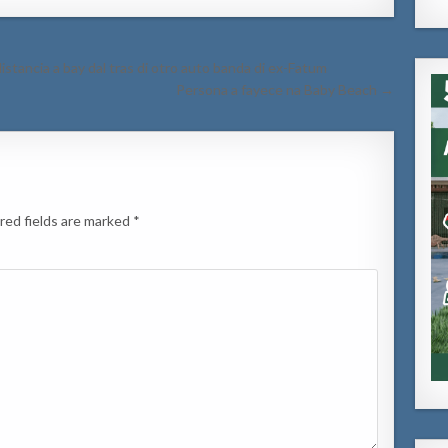
stancia a bay dal tras di otro auto banda di ex-Fatum
Persona a fayece na Baby Beach →
red fields are marked
*