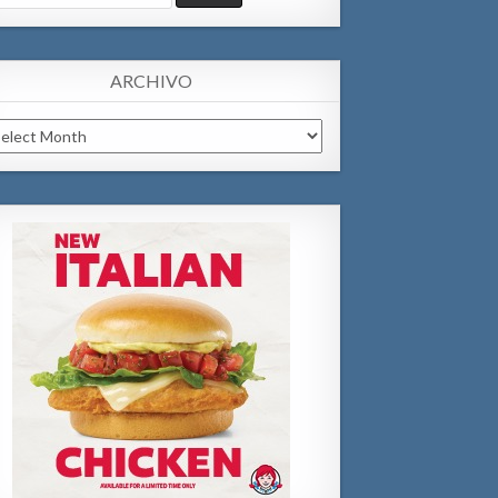
:
ARCHIVO
chivo