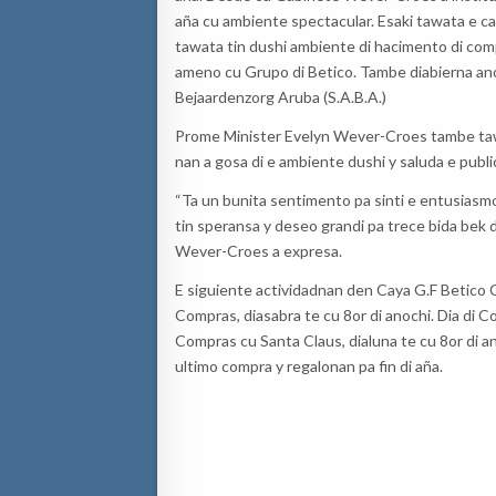
aña cu ambiente spectacular. Esaki tawata e ca
tawata tin dushi ambiente di hacimento di com
ameno cu Grupo di Betico. Tambe diabierna an
Bejaardenzorg Aruba (S.A.B.A.)
Prome Minister Evelyn Wever-Croes tambe taw
nan a gosa di e ambiente dushi y saluda e publi
“Ta un bunita sentimento pa sinti e entusiasmo 
tin speransa y deseo grandi pa trece bida bek 
Wever-Croes a expresa.
E siguiente actividadnan den Caya G.F Betico 
Compras, diasabra te cu 8or di anochi. Dia di Co
Compras cu Santa Claus, dialuna te cu 8or di ano
ultimo compra y regalonan pa fin di aña.