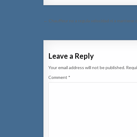
Post
← Chauffeur no a regula velocidad ni a mantene di
navigation
Leave a Reply
Your email address will not be published.
Requi
Comment
*