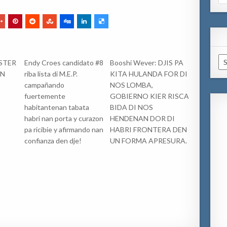
for
Ar
STER
Endy Croes candidato #8
Booshi Wever: DJIS PA
YN
riba lista di M.E.P.
KITA HULANDA FOR DI
campañando
NOS LOMBA,
fuertemente
GOBIERNO KIER RISCA
habitantenan tabata
BIDA DI NOS
habri nan porta y curazon
HENDENAN DOR DI
pa ricibie y afirmando nan
HABRI FRONTERA DEN
confianza den dje!
UN FORMA APRESURA.