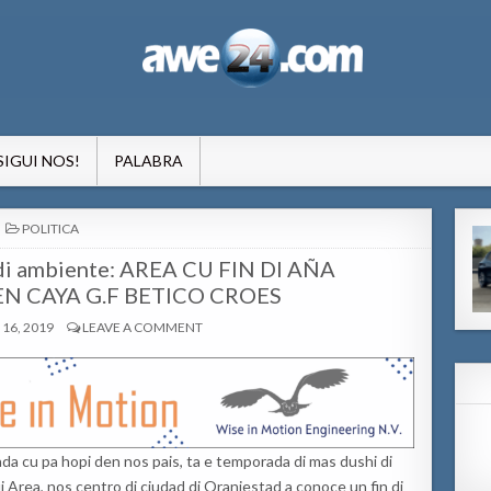
formacion pa Aruba
SIGUI NOS!
PALABRA
POSTED
POLITICA
IN
 di ambiente: AREA CU FIN DI AÑA
N CAYA G.F BETICO CROES
16, 2019
LEAVE A COMMENT
ada cu pa hopi den nos pais, ta e temporada di mas dushi di
Area, nos centro di ciudad di Oranjestad a conoce un fin di