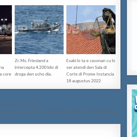
Zr. Ms. Friesland a
Esaki lo ta e casonan cu lo
 na
intercepta 4.200 kilo di
ser atendi den Sala di
a core
droga den ocho dia.
Corte di Prome Instancia
18 augustus 2022
2 conocido di justicia
otel a wak con un homber a ranca e tas di e muher y a core bay →