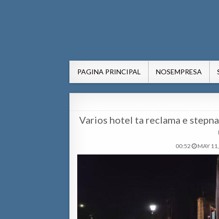
AWE24.com Bo centro di in
Bo centro di informacion pa Aruba
PAGINA PRINCIPAL
NOSEMPRESA
Varios hotel ta reclama e stepna
00:52
MAY 11,