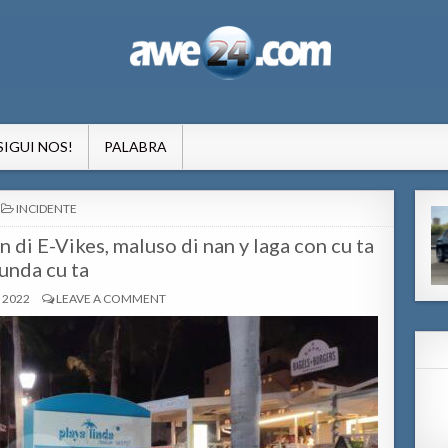
formacion pa Aruba
SIGUI NOS!
PALABRA
POSTED
INCIDENTE
IN
n di E-Vikes, maluso di nan y laga con cu ta
unda cu ta
 2022
LEAVE A COMMENT