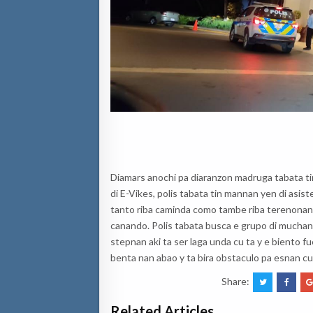
Diamars anochi pa diaranzon madruga tabata tin
di E-Vikes, polis tabata tin mannan yen di asis
tanto riba caminda como tambe riba terenonan 
canando. Polis tabata busca e grupo di muchana
stepnan aki ta ser laga unda cu ta y e biento 
benta nan abao y ta bira obstaculo pa esnan cu
Share:
Related Articles