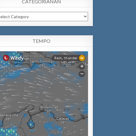
CATEGORIANAN
tegorianan
TEMPO