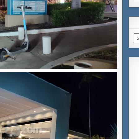
for
Ar