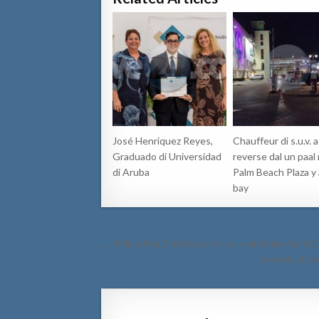
José Henriquez Reyes,
Chauffeur di s.u.v. a
Graduado di Universidad
reverse dal un paal
di Aruba
Palm Beach Plaza y 
bay
Post
← Polis a kita 2 bicicleta sin lus y sin brake for di 
navigation
Security di h