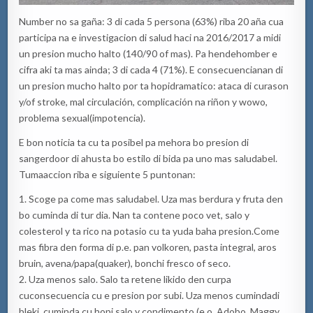
Number
no
sa
gaña:
3 di cada 5 persona (63%) riba 20 aña
cu
a
participa na e
investigacion
di salud
haci
na 2016/2017 a
midi
un
presi
o
n
mucho
halto
(140/90 of mas).
Pa
hende
homber
e
cifra
aki
ta
mas
ainda
;
3 di cada 4
(71%).
E
c
onsecuencia
nan
di
un
presion
mucho
halto
por
ta
hopi
dramatico
: ataca di
curason
y/of
stroke
,
mal circulación, complicación na
riñon
y
wowo
,
problema
sexual
(impotencia)
.
E bon noticia
ta
cu
t
a
posibel
pa
mehora
bo
presion
di
sanger
door
di
ahusta
bo
estilo di
bida
pa
uno
mas
saludabel
.
Tuma
accion
riba e siguiente 5
puntonan
:
1.
Sco
g
e
pa
come
mas
saludabel
.
U
z
a
mas
berdura
y fruta den
bo
cuminda
di tur
dia
.
Nan
ta
contene
poco
vet
, salo y
coleste
rol y
ta
rico na potasio
cu
ta
yuda
baha
presion
.
Come
mas
fibra
den forma di
p.e
.
pan
volkoren
, pasta integral,
aros
bruin
,
avena
/papa(
quaker
)
,
bonchi
fresco of seco.
2.
U
z
a
menos salo.
Salo
ta
retene
likido
den
curpa
cu
consecuencia
cu
e
presion
por
subi
.
Uz
a
menos
cuminda
di
bleki
,
cuminda
cu
hopi
salo
y condimento (
e.o
. Adobo
,
Maggy
,