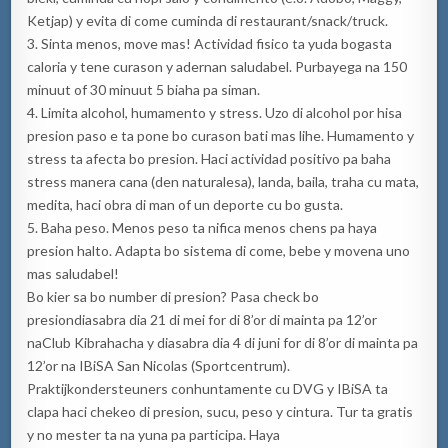
Ketjap
) y e
vita di come
cuminda
di restaurant
/snack
/
truck
.
3.
Sinta
menos,
move
mas!
Actividad
f
sico
t
a
yuda
bo
gasta
caloria
y
tene
curason
y
adernan
saludabel
.
Purba
yega
na 150
minuut
of
30
minuut
5
biaha
pa
siman
.
4.
Limita alcohol
,
humamento
y stress
.
Uzo
di alcohol
por
hisa
presion
paso e
ta
pone
bo
curason
bati
mas
lihe
.
Humamento
y
stress
t
a
afecta
bo
presion
.
H
aci
actividad positivo
pa
baha
stress manera cana
(
den
naturalesa
)
, landa, baila
,
traha
cu
mata,
medita,
haci
obra di
man
of un deporte
cu
bo
gusta.
5.
Baha
peso.
Menos peso
ta
nifica
menos
chens
pa
haya
presion
halto
.
A
dapta
bo
sistema di come
, bebe y
move
na uno
mas
saludabel
!
Bo
kier
sa
bo
number di
presion
?
Pasa
check
bo
presion
diasabra
dia
21 di
mei
for di 8’or di
mainta
pa 12’or
na
Club
Kibrahacha
y
d
iasabra
dia
4 di
juni
for di 8’or di
mainta
pa
12’or
na
IBiSA
San Nicolas (
Sportc
entrum
).
P
raktijkondersteuners
conhuntamente
cu DVG
y
IBiSA
ta
cla
pa
haci
chekeo
di
presion
,
sucu
, peso y
cintura
.
Tur ta gratis
y no
mester
ta
na
yuna
pa
participa
.
Haya