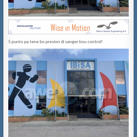
5 punto
pa
tene
bo
presion
di
sanger
bou control!