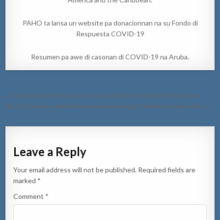
PAHO ta lansa un website pa donacionnan na su Fondo di
Respuesta COVID-19
Resumen pa awe di casonan di COVID-19 na Aruba.
Post
← 42 Luna di prison pa grupo cu a importa lote grandi di cocaina
navigation
Bus di Arubus a daña riba caminda principal y tabata stroba trafico →
Leave a Reply
Your email address will not be published.
Required fields are
marked
*
Comment
*