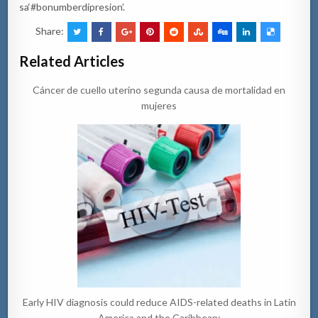
sa
‘#
bonumberdipresion
’
.
Share:
Related Articles
Cáncer de cuello uterino segunda causa de mortalidad en
mujeres
Early HIV diagnosis could reduce AIDS-related deaths in Latin
America and the Caribbean: