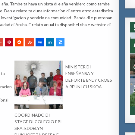
o aña
.
Tambe ta haya un bista di e aña
v
enidero como tambe
o. Den e relato
ta duna
informacion di
entre otro; estadistica
 investigacion
y
servicio na comunidad. Banda di e puntonan
rsudad di Aruba. E relato anual ta disponibel riba e website di
MINISTER DI
 ta
ENSEÑANSA Y
DEPORTE ENDY CROES
eracion
A REUNI CU SKOA
ional
COORDINADO DI
STAGE DI COLEGIO EPI
SRA. EDDELYN
DIJKHOFF TA DESEA E