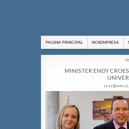
AWE24.com Bo centro di in
Bo centro di informacion pa Aruba
PAGINA PRINCIPAL
NOSEMPRESA
MINISTER ENDY CROES 
UNIVER
14:31
MAY 23,