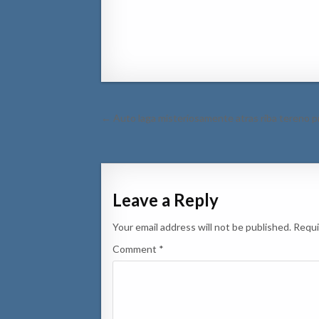
Post
← Auto laga misteriosamente atras riba tereno p
navigation
Leave a Reply
Your email address will not be published.
Requi
Comment
*