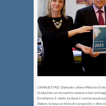
ORANJESTAD: Diahuebs ultimo Minister Endy Cr
Aruba.
Den
un
encuentro ameno a
haci
entreg
Enseñansa. E relato ta duna
e cuenta anual aud
Alabes ta haya
un bista di e pr
oposito
y direcci