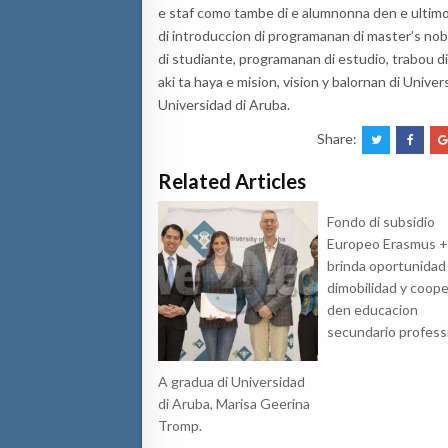
e staf como tambe di e
alumnonna
den e ultim
di
introduccion di programanan di master’s nob
di studiante, programanan di estudio, trabou di
aki ta haya e mision, vision y balornan di Unive
Universidad di Aruba.
Share:
Related Articles
Fondo di subsidio
Europeo Erasmus +
brinda oportunidad
dimobilidad y coop
den educacion
secundario profess
A gradua di Universidad
di Aruba, Marisa Geerina
Tromp.