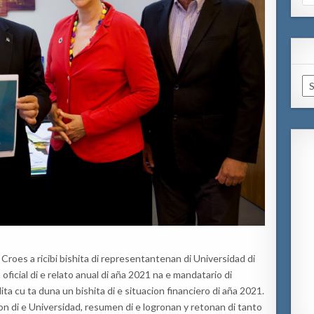
for
Ar
oes a ricibi bishita di
representantenan di
Universidad di
a
oficial di
e relato anual di
aña
2021 na e mandatario di
ita cu ta duna
un
bishita di e situacion financiero di aña 2021
.
on di
e
Universidad, resumen di e logro
nan
y retonan di tanto