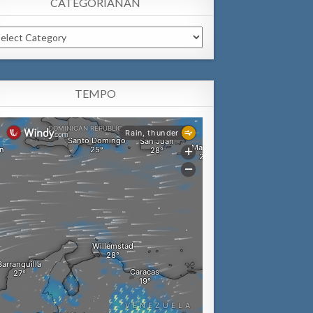
CATEGORIANAN
tegorianan
TEMPO