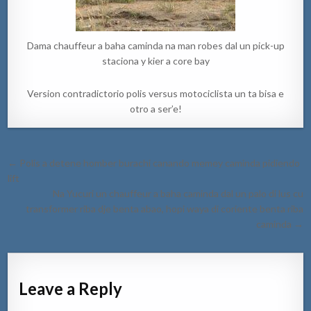
Dama chauffeur a baha caminda na man robes dal un pick-up
staciona y kier a core bay
Version contradictorio polis versus motociclista un ta bisa e
otro a ser’e!
Post
← Polis a detene homber burachi canando memey caminda pidiendo
navigation
lift
Na Yucuri un chauffeur a baha caminda dal un palo di lus cu
transformer riba dje benta abao, hopi waya di coriente benta riba
caminda →
Leave a Reply