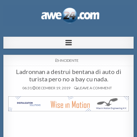
AWE24.com Bo centro di informacion
Bo centro di informacion pa Aruba
pa Aruba
POSTED
INCIDENTE
IN
Ladronnan a destrui bentana di auto di
turista pero no a bay cu nada.
06:31
DECEMBER 19, 2019
LEAVE A COMMENT