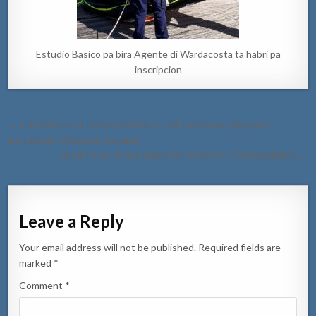
Estudio Basico pa bira Agente di Wardacosta ta habri pa
inscripcion
Post
← Conferencia di prensa di minister di Enseñansa y Deporte
navigation
anunciando Weganan Escolar!
ALERTA PA TUR HUNGADO PIRATA DEN DOMINO! →
Leave a Reply
Your email address will not be published.
Required fields are
marked
*
Comment
*