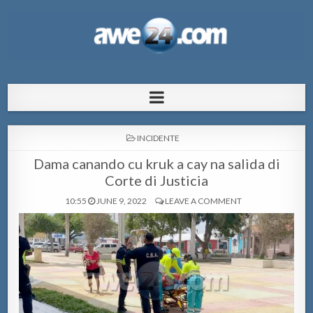
AWE24.com Bo centro di informacion
Bo centro di informacion pa Aruba
pa Aruba
POSTED
INCIDENTE
IN
Dama canando cu kruk a cay na salida di
Corte di Justicia
10:55
JUNE 9, 2022
LEAVE A COMMENT