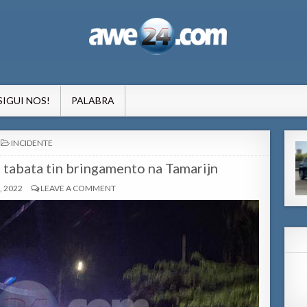
formacion pa Aruba
SIGUI NOS!
PALABRA
POSTED
INCIDENTE
IN
a tabata tin bringamento na Tamarijn
, 2022
LEAVE A COMMENT