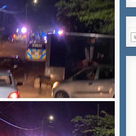
for
Ar