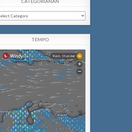
CATEGORIANAN
tegorianan
TEMPO