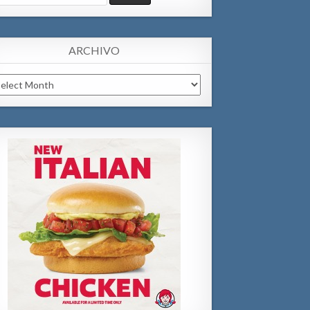
:
ARCHIVO
chivo