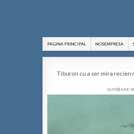
AWE24.com Bo centro di in
Bo centro di informacion pa Aruba
PAGINA PRINCIPAL
NOSEMPRESA
Tiburon cu a ser mira recien
16:50
JUNE 18