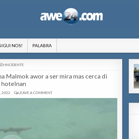
formacion pa Aruba
SIGUI NOS!
PALABRA
POSTED
INCIDENTE
IN
 na Malmok awor a ser mira mas cerca di
hotelnan
, 2022
LEAVE A COMMENT