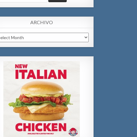
:
ARCHIVO
chivo