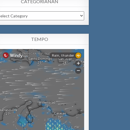
CATEGORIANAN
tegorianan
TEMPO