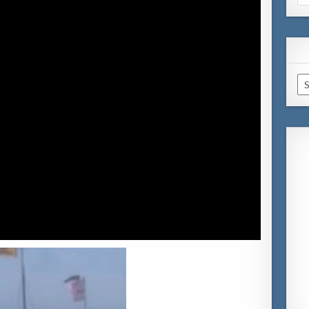
for
Ar