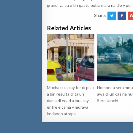
grandi ya cu e tin gasto extra mara na dje y p
Share:
Related Articles
Mucha cu a cay for di piso
Homber a sera mete
a bin resulta di ta un
awa di un cas na hu
dama di edad a lora cay
Sero Janchi
entre e cama y muraya
kedando atrapa