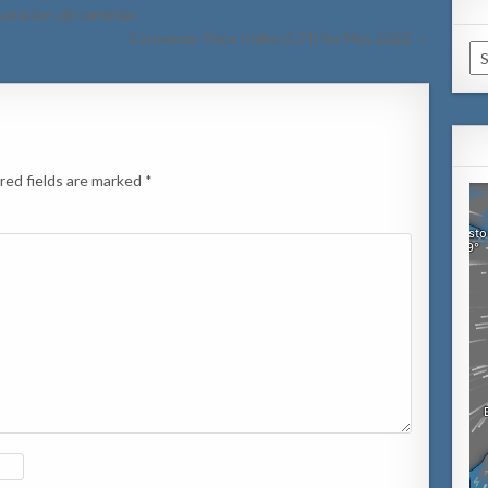
paracion di) cuminda
Consumer Price Index (CPI) for May 2022 →
Ca
red fields are marked
*