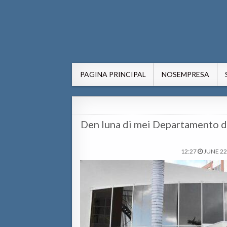
AWE24.com Bo centro di in
Bo centro di informacion pa Aruba
PAGINA PRINCIPAL
NOSEMPRESA
Den luna di mei Departamento di
12:27
JUNE 22