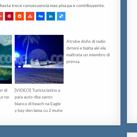
or hasta trece consecuencia mas pisa pa e contribuyente.
Atrobe doño di radio
deteni e biaha aki ela
maltrata un miembro di
prensa
r di
[VIDEO] Turista latino a
ur na
para auto riba santo
blanco di beach na Eagle
y bay den lama cu 2 muhe