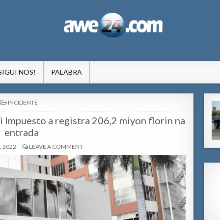
formacion pa Aruba
SIGUI NOS!
PALABRA
POSTED
INCIDENTE
IN
 Impuesto a registra 206,2 miyon florin na
entrada
, 2022
LEAVE A COMMENT