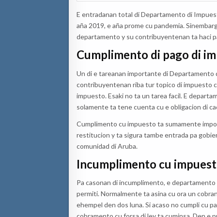
E entradanan total di Departamento di Impuest
aña 2019, e aña prome cu pandemia. Sinembarg
departamento y su contribuyentenan ta haci p
Cumplimento di pago di i
Un di e tareanan importante di Departamento d
contribuyentenan riba tur topico di impuesto
impuesto. Esaki no ta un tarea facil. E depart
solamente ta tene cuenta cu e obligacion di 
Cumplimento cu impuesto ta sumamente importa
restitucion y ta sigura tambe entrada pa gobier
comunidad di Aruba.
Incumplimento cu impuest
Pa casonan di incumplimento, e departamento t
permiti. Normalmente ta asina cu ora un cobran
ehempel den dos luna. Si acaso no cumpli cu pa
cobramento cu forsa di ley ta cuminsa. Den e p