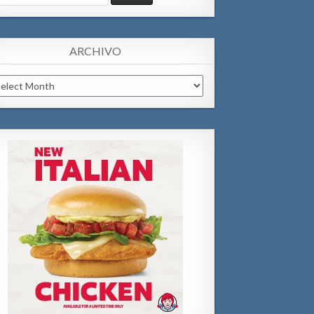
:
ARCHIVO
chivo