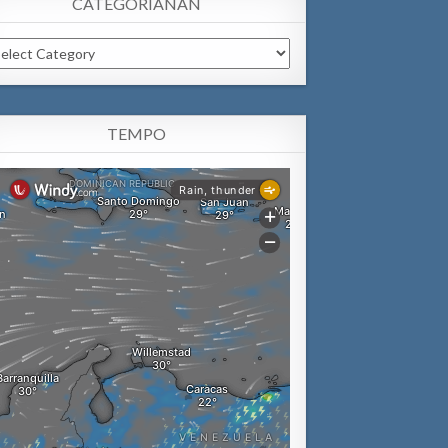
CATEGORIANAN
tegorianan
TEMPO