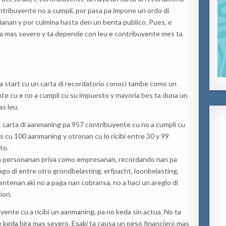
ntribuyente no a cumpli, por pasa pa impone un ordo di
cianan y por culmina hasta den un benta publico. Pues, e
ra mas severo y ta depende con leu e contribuyente mes ta
 start cu un carta di recordatorio conoci tambe como un
nte cu e no a cumpli cu su impuesto y mayoria bes ta duna un
as leu.
 carta di aanmaning pa 957 contribuyente cu no a cumpli cu
s cu 100 aanmaning y otronan cu lo ricibi entre 30 y 99
to.
 pa personanan priva como empresanan, recordando nan pa
ago di entre otro grondbelasting, erfpacht, loonbelasting,
tenan aki no a paga nan cobransa, no a haci un areglo di
ion.
ente cu a ricibi un aanmaning, pa no keda sin actua. No ta
keda bira mas severo. Esaki ta causa un peso financiero mas