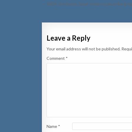
Post
← IBiSA ta informa: Spaar tempo y placa riba (pre
navigation
Leave a Reply
Your email address will not be published.
Requi
Comment
*
Name
*