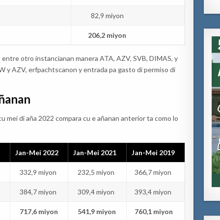
82,9 miyon
206,2 miyon
 pa entre otro instancianan manera ATA, AZV, SVB, DIMAS, y
 y AZV, erfpachtscanon y entrada pa gasto di permiso di
añanan
 cu mei di aña 2022 compara cu e añanan anterior ta como lo
Jan-Mei 2022
Jan-Mei 2021
Jan-Mei 2019
332,9 miyon
232,5 miyon
366,7 miyon
384,7 miyon
309,4 miyon
393,4 miyon
717,6 miyon
541,9 miyon
760,1 miyon