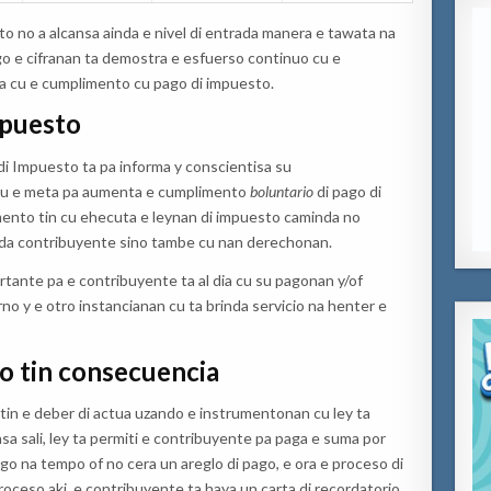
o no a alcansa ainda e nivel di entrada manera e tawata na
o e cifranan ta demostra e esfuerso continuo cu e
a cu e cumplimento cu pago di impuesto.
mpuesto
i Impuesto ta pa informa y conscientisa su
 cu e meta pa aumenta e cumplimento
boluntario
di pago di
amento tin cu ehecuta e leynan di impuesto caminda no
cada contribuyente sino tambe cu nan derechonan.
nte pa e contribuyente ta al dia cu su pagonan y/of
no y e otro instancianan cu ta brinda servicio na henter e
o tin consecuencia
in e deber di actua uzando e instrumentonan cu ley ta
sa sali, ley ta permiti e contribuyente pa paga e suma por
go na tempo of no cera un areglo di pago, e ora e proceso di
roceso aki, e contribuyente ta haya un carta di recordatorio