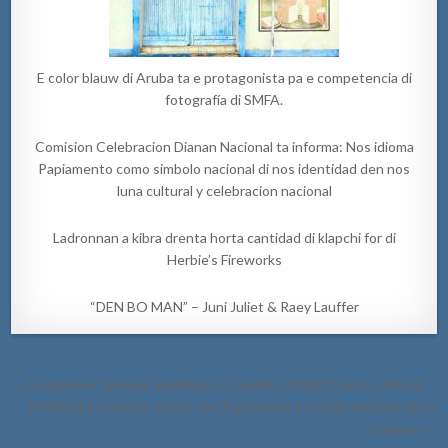
E color blauw di Aruba ta e protagonista pa e competencia di
fotografía di SMFA.
Comision Celebracion Dianan Nacional ta informa: Nos idioma
Papiamento como simbolo nacional di nos identidad den nos
luna cultural y celebracion nacional
Ladronnan a kibra drenta horta cantidad di klapchi for di
Herbie’s Fireworks
“DEN BO MAN” – Juni Juliet & Raey Lauffer
Post
← Fundashon Stimami Sterilisami A Sterilisa 30,000 Cacho y Pushi!
navigation
[VIDEO] Informe di atraco na Citgo Sasaki a resulta candela den e
fusebox →