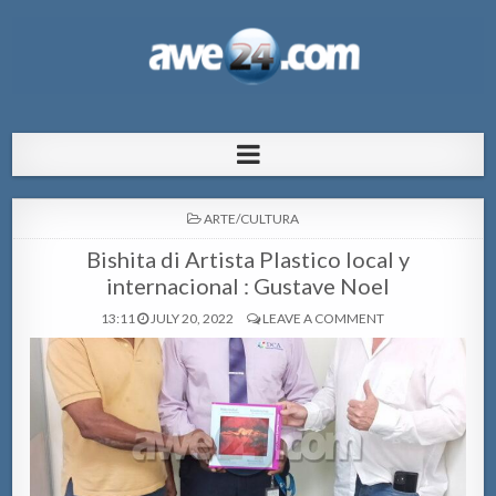
AWE24.com Bo centro di informacion
Bo centro di informacion pa Aruba
pa Aruba
POSTED
ARTE/CULTURA
IN
Bishita di Artista Plastico local y
internacional : ​Gustave Noel
13:11
JULY 20, 2022
LEAVE A COMMENT