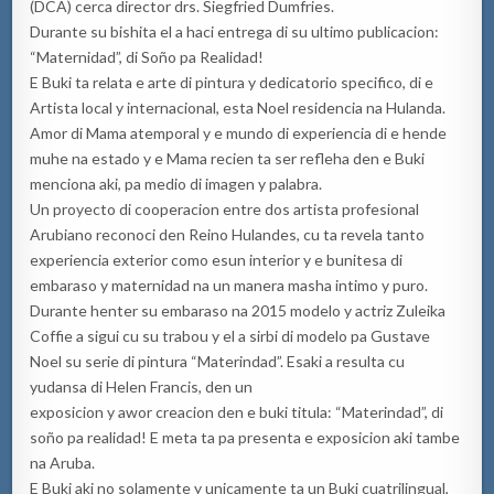
(DCA) cerca director drs. Siegfried Dumfries.
Durante su bishita el a haci entrega di su ultimo publicacion:
“Maternidad”, di Soño pa Realidad!
E Buki ta relata e arte di pintura y dedicatorio specifico, di e
Artista local y internacional, esta Noel residencia na Hulanda.
Amor di Mama atemporal y e mundo di experiencia di e hende
muhe na estado y e Mama recien ta ser refleha den e Buki
menciona aki, pa medio di imagen y palabra.
Un proyecto di cooperacion entre dos artista profesional
Arubiano reconoci den Reino Hulandes, cu ta revela tanto
experiencia exterior como esun interior y e bunitesa di
embaraso y maternidad na un manera masha intimo y puro.
Durante henter su embaraso na 2015 modelo y actriz Zuleika
Coffie a sigui cu su trabou y el a sirbi di modelo pa Gustave
Noel su serie di pintura “Materindad”. Esaki a resulta cu
yudansa di Helen Francis, den un
exposicion y awor creacion den e buki titula: “Materindad”, di
soño pa realidad! E meta ta pa presenta e exposicion aki tambe
na Aruba.
E Buki aki no solamente y unicamente ta un Buki cuatrilingual,