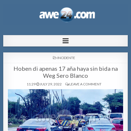
AWE24.com Bo centro di informacion
Bo centro di informacion pa Aruba
pa Aruba
POSTED
INCIDENTE
IN
Hoben di apenas 17 aña haya sin bida na
Weg Sero Blanco
11:29
JULY 29, 2022
LEAVE A COMMENT