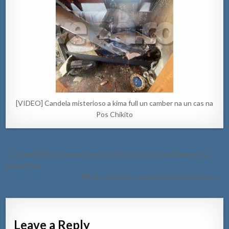
[VIDEO] Candela misterioso a kima full un camber na un cas na
Pos Chikito
Post
← [video] Polis a detene dama burachi na un di e localidadnan na
navigation
Linear Park
W.E.B. ta schors e aumento di tarifa di awa →
Leave a Reply