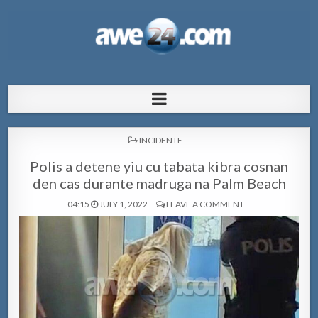
AWE24.com Bo centro di informacion
Bo centro di informacion pa Aruba
pa Aruba
POSTED
INCIDENTE
IN
Polis a detene yiu cu tabata kibra cosnan
den cas durante madruga na Palm Beach
04:15
JULY 1, 2022
LEAVE A COMMENT