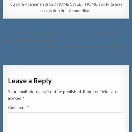
Cu sofa y camanan di 520 HOME SWEET HOME abo lo ta mas
na cas den dushi comodidad
Post
← Esaki lo ta e casonan cu lo ser trata den Sala di Corte di Prome
navigation
Instancia 12 augustus 2022
Pa di tres biaha den historia Mini Mega y Mega Plus ta mas cu 3
miyon florin →
Leave a Reply
Your email address will not be published.
Required fields are
marked
*
Comment
*