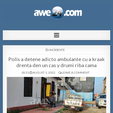
AWE24.com Bo centro di informacion
Bo centro di informacion pa Aruba
pa Aruba
POSTED
INCIDENTE
IN
Polis a detene adicto ambulante cu a kraak
drenta den un cas y drumi riba cama
18:31
AUGUST 1, 2022
LEAVE A COMMENT