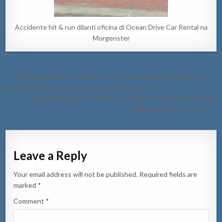
Accidente hit & run dilanti oficina di Ocean Drive Car Rental na
Morgenster
Post
← Turistanan a bolbe accidenta cu UTV e biaha aki na Andicuri, e
navigation
compania di tour mes a bay cu e victima y e UTV
Dialuna mainta e rotonde na cruzada na Adriaan Lacle blvd cu
Wilhelminastraat lo ta cla →
Leave a Reply
Your email address will not be published.
Required fields are
marked
*
Comment
*