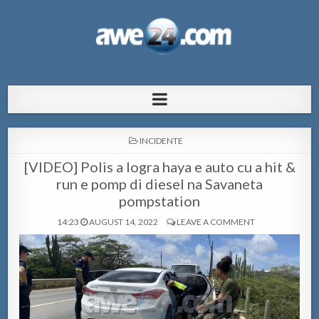
AWE24.com Bo centro di informacion
Bo centro di informacion pa Aruba
pa Aruba
POSTED
INCIDENTE
IN
[VIDEO] Polis a logra haya e auto cu a hit &
run e pomp di diesel na Savaneta
pompstation
14:23
AUGUST 14, 2022
LEAVE A COMMENT