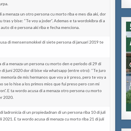
urpa
.
i a
menaza
un
otro
persona cu morto riba e
mes
dia
aki
,
dor
su
tras
y
bise
:
“Te
voy
a
joder
”.
Ademas
e
ta
wordo
kibra
di a
 auto di e persona
aki
riba e
fecha
menciona
.
cusa
di
mensensmokkel
di siete persona di
januari
2019 te
a
di a
menaza
un persona
cu morto
den
e periodo di 29 di
e
di
juni
2020
dor
di
bise
via
whatsapp
(
entre
otro
)
:
“Te
juro
a memoria de
mis
hermanos
que
voy
a
ir
preso, pero te
voy
a
mo
se lo
hise
a
los
primos
mio
s
que
fui preso pero con mi
ron
”
.
E
ta
wordo
acusa
di a
menaza
otro
persona cu morto
er
2020.
di
ladronicia
di un
propiedadnan
di
un persona
riba 10 di
juli
li
2021. E
ta
wordo
acusa
di
menaza
cu morto riba 21 di
juli