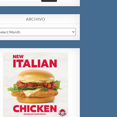
:
ARCHIVO
chivo