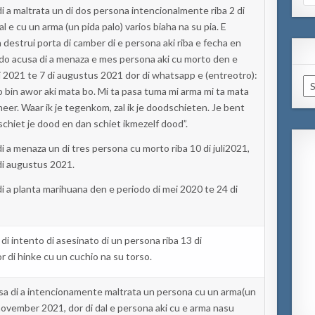
for
i a
maltrata
un
di
dos
persona
intencionalmente
riba 2 di
al e cu
un arma
(un
pida
palo)
varios
biaha
na
su pia. E
a
destrui
porta di camber di e persona
aki
riba e
fecha
en
do
acusa
di a
menaza
e
mes
persona
aki
cu morto
den
e
i
2021 te 7 di
augustus
2021
dor
di
whatsapp
e (
entre
otro
):
Ar
o
bin
awor
aki
mata
bo. Mi
ta
pasa
tuma
mi arma mi
ta
mata
neer
.
Waar
ik
je
tegenkom
,
zal
ik
je
doodschieten
. Je
bent
schiet
je
dood
en
dan
schiet
ik
mezelf
dood
”
.
i a
menaza
un di
tres
persona cu morto riba 10 di
juli
2021,
di
augustus
2021.
i a
planta
marihuana
den
e periodo di m
ei 2020 te 24 di
di intento di
asesinato
di un persona riba 13 di
or
di
hinke
cu un
cuchio
na
su torso.
sa
di a
intencionamente
maltrata
un persona
cu un arma
(un
november
2021,
dor
di
dal e persona
aki
cu e arma
na
su