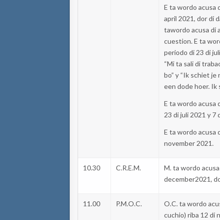
E
ta
wordo
acusa
d
april
2021,
dor
di d
ta
wordo
acusa
di 
cuestion
. E
ta
wor
periodo di 23 di
jul
“Mi
ta
sali di
traba
bo”
y
“
Ik
schiet
je
een
dode
hoer
.
Ik
E
ta
wordo
acusa
d
23 di
juli
2021 y 7 
E
ta
wordo
acusa
d
november
2021.
10.30
C.R.E.M.
M.
ta
wordo
acusa
december
2021,
d
11.00
P.M.O.C.
O.C.
ta
wordo
acu
cuchio
)
riba 12 di