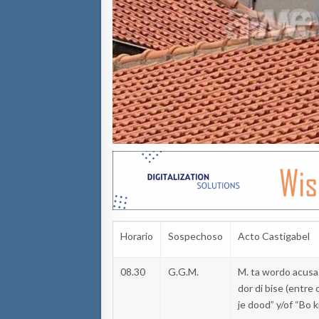
Horario
Sospechoso
Acto
Castigabel
08.30
G.G.M.
M.
ta
wordo
acusa
dor
di
bise
(
entre
je
dood
”
y/of
“Bo
k