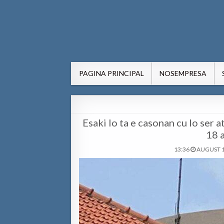
AWE24.com Bo centro di in
Bo centro di informacion pa Aruba
PAGINA PRINCIPAL
NOSEMPRESA
Esaki lo ta e casonan cu lo ser 
18 
13:36
AUGUST 1