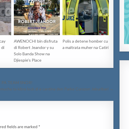
cay
AWENOCHI bin disfruta
Polis a detene homber cu
 di
di Robert Jeandor y su
a maltrata muher na Catiri
Solo Banda Show na
Djiespie’s Place
 PA TEAM SNOR!
 mucha ta kibra lock di e cantina den Parke Curazon Jaburibari →
red fields are marked
*