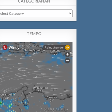
CATEGORIANAN
tegorianan
TEMPO