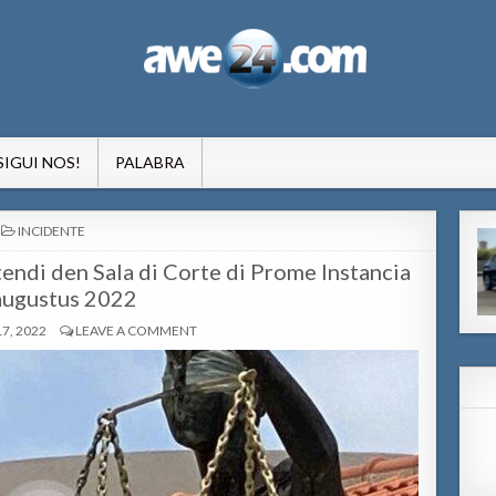
formacion pa Aruba
SIGUI NOS!
PALABRA
POSTED
INCIDENTE
IN
atendi den Sala di Corte di Prome Instancia
augustus 2022
7, 2022
LEAVE A COMMENT