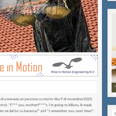
di a
menaza
un persona
cu morto riba 9 di
november
2020
,
otro
):
“F***
you
,
motherf
****r,
I’m
going
to
kill
you
,
ik
maak
ier
mi dal bo cu
baranca
?”
y/of
“I
remember
you
,
next
time!”
.
Se