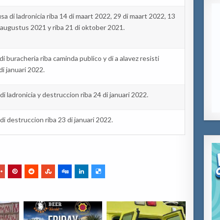
usa
di
ladronicia
riba 14 di
maart
2022, 29 di
maart
2022, 13
augustus
2021 y riba 21 di
oktober
2021.
di
buracheria
riba
caminda
publico
y di a
alavez
resisti
di
januari
2022.
di
ladronicia
y
destruccion
riba 24 di
januari
2022.
di
destruccion
riba 23 di
januari
2022.