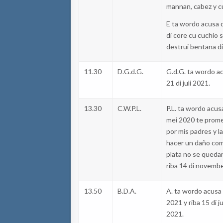
mannan
,
cabez
y
c
E
ta
wordo
acusa
d
di core cu
cuchio
destrui
bentana
di
11.30
D.G.d.G
.
G.d.G
.
ta
wordo
a
21 di
juli
2021.
13.30
C.W.P.L.
P.L.
ta
wordo
acus
mei 2020 te
prom
por
mis
padres
y l
hacer
un
daño
co
plata
no se
queda
riba 14 di
novemb
13.50
B.D.A.
A.
ta
wordo
acusa
2021 y riba 15 di
ju
2021.