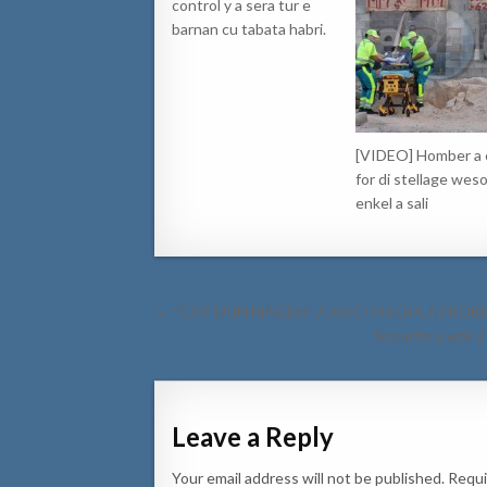
control y a sera tur e
barnan cu tabata habri.
[VIDEO] Homber a 
for di stellage weso
enkel a sali
Post
← “CAPTAIN MAGDA” A HACI MAGIA ATROBE
navigation
Security a wak 2
Leave a Reply
Your email address will not be published.
Requi