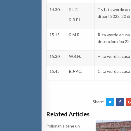
14.30
R.L.F.
F. y L.
ta
wordo
ac
di
april
2022, 30 di
R.R.E.L.
15.15
R.M.R.
R.
ta
wordo
acusa
detencion
riba 22 
15.30
W.B.H.
H.
ta
wordo
acusa
15.45
E.J-P.C.
C.
ta
wordo
acusa
Share:
Related Articles
Polisnan a tene un