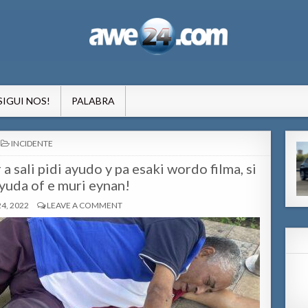
formacion pa Aruba
SIGUI NOS!
PALABRA
POSTED
INCIDENTE
IN
 sali pidi ayudo y pa esaki wordo filma, si
yuda of e muri eynan!
4, 2022
LEAVE A COMMENT