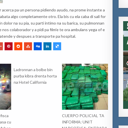
er acerca pa un persona pidiendo ayudo, na prome instante a
tabata algo completamente otro. Ela bis cu ela caba di sali for
tin dolor na su pia, su parti intimo na su barica, su pulmonnan
os colaborador y a pidi pa film’e te ora ambulans yega of e
atende y despues a transporte pa hospital.
Ladronnan a bolbe bin
purba kibra drenta horta
na Hotel California
fisca
CUERPO POLICIAL TA
asa cu
INFORMA: UNIT