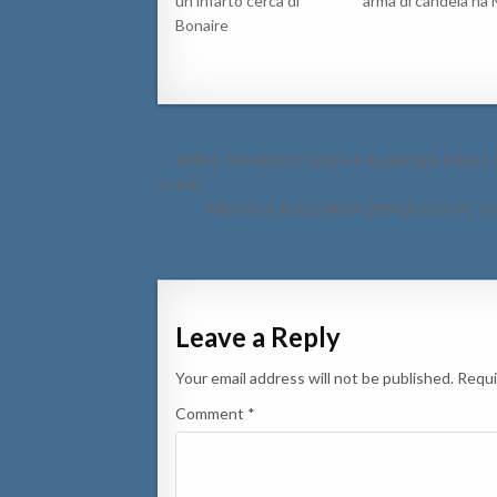
un infarto cerca di
arma di candela na
Bonaire
Post
← MINISTER ENDY CROES A ELABORA RIBA
navigation
(OAA).
PREMIO EXCELENCIA DEN DEPORTE TA
Leave a Reply
Your email address will not be published.
Requi
Comment
*