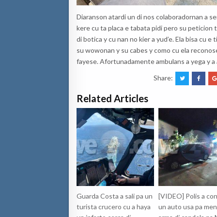
Diaranson atardi un di nos colaboradornan a s
kere cu ta placa e tabata pidi pero su peticion 
di botica y cu nan no kier a yud’e. Ela bisa cu e 
su wowonan y su cabes y como cu ela reconose n
fayese. Afortunadamente ambulans a yega y a 
Share:
Related Articles
Guarda Costa a sali pa un
[VIDEO] Polis a con
turista crucero cu a haya
un auto usa pa men