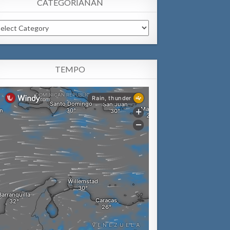
CATEGORIANAN
tegorianan
TEMPO