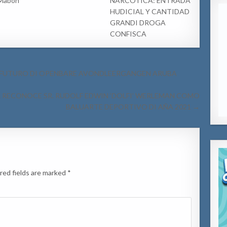
 Mabon
NARCOTICA: ENTRADA
HUDICIAL Y CANTIDAD
GRANDI DROGA
CONFISCA
 E FUTURO DI OPENBARE AVONDLEERGANGEN ARUBA
 RECONOCE SR. RUDOLF EDWIN ‘DOLFI’ WERLEMAN COMO
BALUARTE DEPORTIVO DI AÑA 2021 →
red fields are marked
*