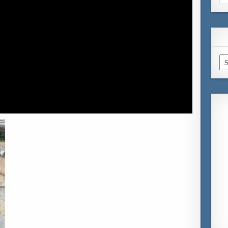
for
Ar