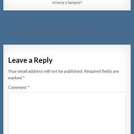
strena y lamper!
Post
← Polis tabata basta ocupa cu un choller y su pareha
navigation
Polis a para un dama chauffeur burachi di core auto na Piedra Plat →
Leave a Reply
Your email address will not be published.
Required fields are
marked
*
Comment
*