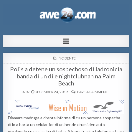
AWE24.com Bo centro di informacion
Bo centro di informacion pa Aruba
pa Aruba
POSTED
INCIDENTE
IN
Polis a detene un sospechoso di ladronicia
banda di un di e nightclubnan na Palm
Beach
02:43
DECEMBER 24, 2019
LEAVE A COMMENT
Diamars madruga a drenta informe di cu un persona sospecha
di lo a horta un celular for di un hende drumi den auto
wardamdo su casa caba di traha. A logra track e telefon y a haya