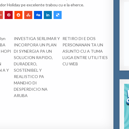
dor Holiday pe excelente trabou cu e la eherce.
lyn
INVESTIGA SERLIMAR Y
RETIRO DI E DOS
UBA
INCORPORA UN PLAN
PERSONANAN TA UN
 HOPI
DI SYNERGIA PA UN
ASUNTO CU A TUMA
SOLUCION RAPIDO,
LUGA ENTRE UTILITIES
N
DURADERO,
CU WEB
N A Y
SOSTENIBEL Y
REALISTICO PA
MANEHO DI
DESPERDICIO NA
ARUBA