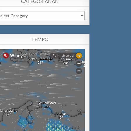
CATEGORIANAN
tegorianan
TEMPO