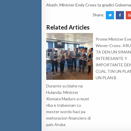
Abath. Minister Endy Croes ta gradici Goberna
Share:
Related Articles
Prome Minister Eve
Wever-Croes: AR
TA DEN UN SIMAN
INTERESANTE Y
IMPORTANTE DE
CUAL TIN UN PLA
UN PLAN B
Durante su biahe na
Hulanda: Minister
Xiomara Maduro a reuni
riba e trabaonan cu
mester wordo haci pa
mehoracion financiero di
pais Aruba