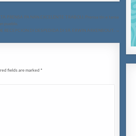
TA PRENSA PA NAN EXCELENTE TRABOU. Prensa tin e tarea
un pueblo.
E RECEPCION DI DESPEDIDA DI SR. ERWIN ARKENBOUT. →
red fields are marked
*