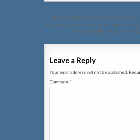
Post
← MINISTER ENDY CROES A GRADICI Y FELICI
navigation
di informa, educa den tur transparencia y respet 
MINISTER ENDY CROES A ATEND
Leave a Reply
Your email address will not be published.
Requi
Comment
*