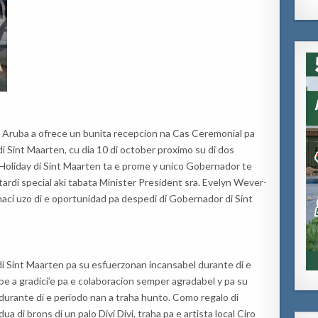
uba a ofrece un bunita recepcion na Cas Ceremonial pa
 Sint Maarten, cu dia 10 di october proximo su di dos
 Holiday di Sint Maarten ta e prome y unico Gobernador te
ardi special aki tabata Minister President sra. Evelyn Wever-
aci uzo di e oportunidad pa despedi di Gobernador di Sint
 Sint Maarten pa su esfuerzonan incansabel durante di e
e a gradici’e pa e colaboracion semper agradabel y pa su
urante di e periodo nan a traha hunto. Como regalo di
 di brons di un palo Divi Divi, traha pa e artista local Ciro