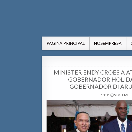
AWE24.com Bo centro di in
Bo centro di informacion pa Aruba
PAGINA PRINCIPAL
NOSEMPRESA
MINISTER ENDY CROES A A
GOBERNADOR HOLIDAY
GOBERNADOR DI ARU
13:31
SEPTEMBER