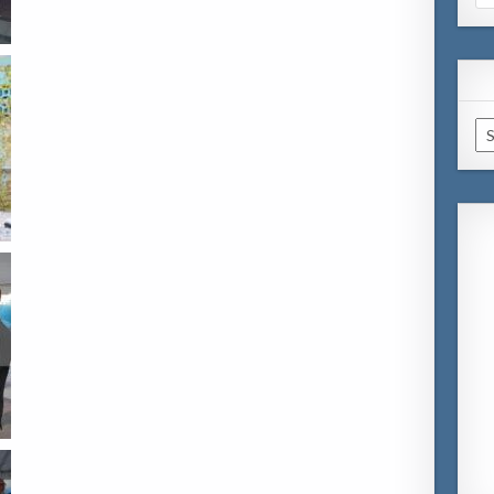
for
Ar