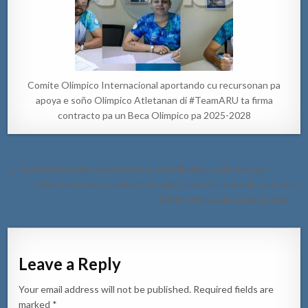
Comite Olimpico Internacional aportando cu recursonan pa
apoya e soño Olimpico Atletanan di #TeamARU ta firma
contracto pa un Beca Olimpico pa 2025-2028
Post
← Sea alerta Aruba ta hayando un sota di calor, cuida bo mes!
navigation
Chauffeur a bay drenta parkinglot y a reverse un tiki pa tuma e
ticket pero a dal e auto su tras →
Leave a Reply
Your email address will not be published.
Required fields are
marked
*