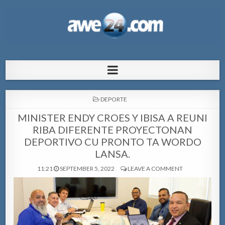
AWE24.com Bo centro di informacion
Bo centro di informacion pa Aruba
pa Aruba
POSTED
DEPORTE
IN
MINISTER ENDY CROES Y IBISA A REUNI
RIBA DIFERENTE PROYECTONAN
DEPORTIVO CU PRONTO TA WORDO
LANSA.
11:21
SEPTEMBER 5, 2022
LEAVE A COMMENT