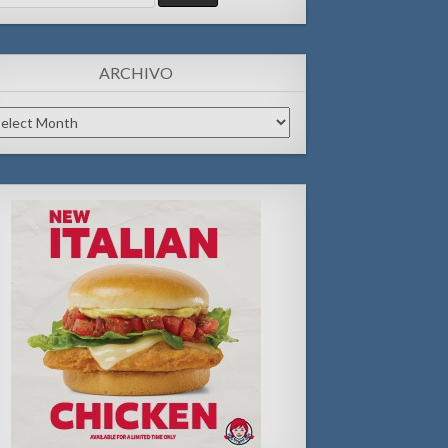
:
ARCHIVO
chivo