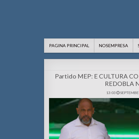
AWE24.com Bo centro di in
Bo centro di informacion pa Aruba
PAGINA PRINCIPAL
NOSEMPRESA
Partido MEP: E CULTURA 
REDOBLA 
13:03
SEPTEMBER