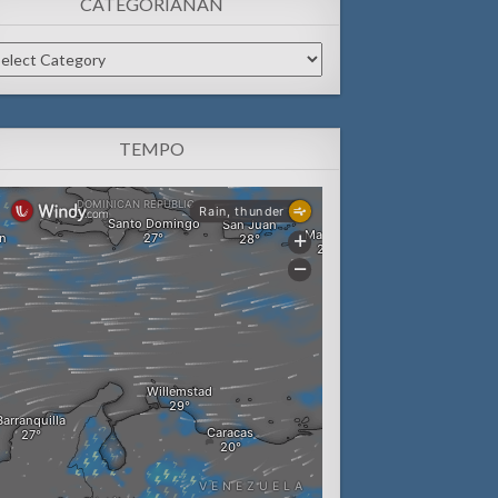
CATEGORIANAN
tegorianan
TEMPO