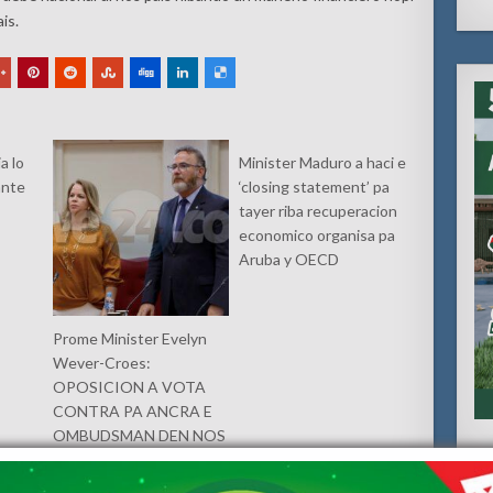
is.
a lo
Minister Maduro a haci e
ante
‘closing statement’ pa
tayer riba recuperacion
economico organisa pa
Aruba y OECD
Prome Minister Evelyn
Wever-Croes:
OPOSICION A VOTA
CONTRA PA ANCRA E
OMBUDSMAN DEN NOS
CONSTITUCION