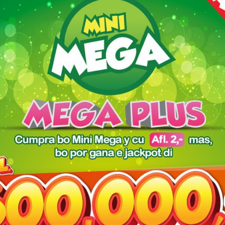
rubalening lo ta cera pa publico
ata tin pulso, pero cu esfuerso personal di ambulans a rescate →
red fields are marked
*