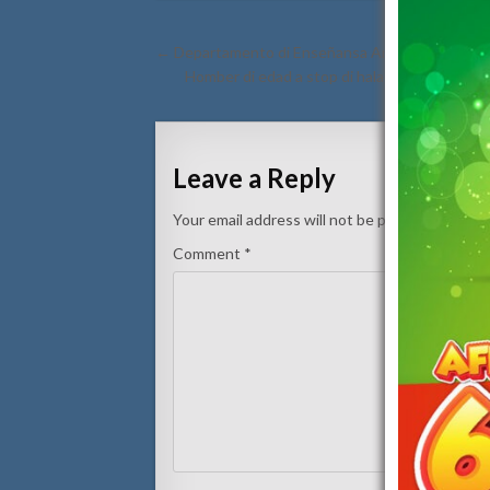
Post
← Departamento di Enseñansa Aruba su seccion A
navigation
Homber di edad a stop di hala rosea y no tab
Leave a Reply
Your email address will not be published.
Requi
Comment
*