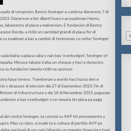
for
usado
di corupcion, Benny Sevinger a cuminsa diaranson 7 di
 2023. Diaranson a bin dilanti huez e acusadonan Harms,
, labamento di placa y malversion.
E fundacion di Benny
azon Berde, a ricibi un cantidad grandi di placa for di
Ar
 cu esakinan a bay a cambio di terenonan cu señor Sevinger
 cada biaha cu
placa caba y nan bay ‘overbudget’,
Sevinger of
campaña. Mesora
tabata traha un cheque y ha
c
i e donaci
o
n.
ca su fundacion tawata ricibi na sponsor.
asina haya tereno. Tramitenan a wordo haci hasta den e
io y despues di eleccion dia 27 di September 2013. Fin di
nister di Infrastructura y dia 18 di November 2013, pagonan
fundacion a bay overbudget y no tawata tin placa pa paga
al aki contra Sevinger, ta conclui cu AVP tin pensamento y
pto. Mas cu claro, si esaki ta e cultura di partido AVP pa
 debe nacional di nos pais hibando un maneho financiero hopi