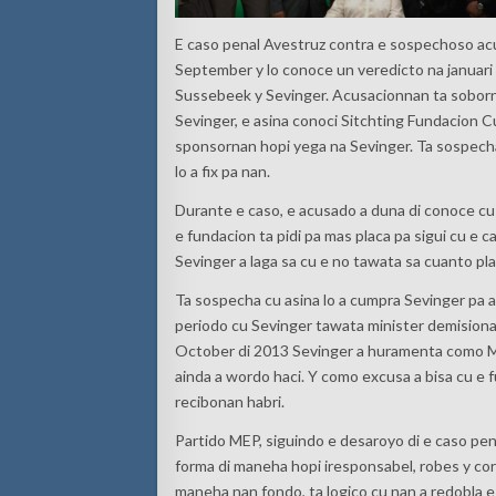
E caso penal Avestruz contra e sospechoso
ac
September y lo conoce un veredicto na januari
Sussebeek y Sevinger. Acusacionnan ta soborno
Sevinger, e asina conoci
Sitchting Fundacion Cur
sponsornan hopi yega na Sevinger. Ta sospecha
lo a fix pa nan.
Durante e caso, e
acusado a duna di conoce cu
e fundacion
ta
pidi
pa mas placa pa sigui cu e 
Sevinger a laga sa cu e no tawata sa cuanto pla
Ta
sospecha cu asina lo a cumpra Sevinger pa 
periodo cu Sevinger tawata minister demisionar
October di 2013 Sevinger a huramenta como Mi
ainda a wordo haci. Y como excusa a bisa cu e 
recibonan habri.
Partido MEP, siguindo e desaroyo di e caso pen
forma di maneha hopi iresponsabel, robes y coru
maneha nan fondo, ta logico cu nan a redobla e