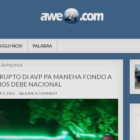
formacion pa Aruba
SIGUI NOS!
PALABRA
POSTED
POLITICA
IN
CORUPTO DI AVP PA MANEHA FONDO A
NOS DEBE NACIONAL
 9, 2022
LEAVE A COMMENT