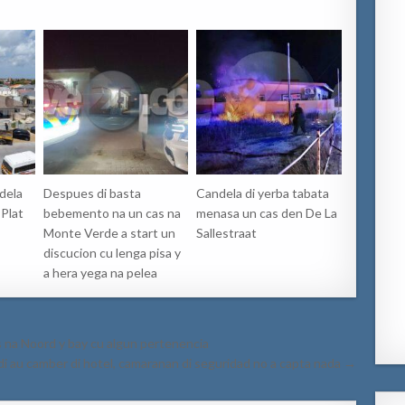
dela
Despues di basta
Candela di yerba tabata
 Plat
bebemento na un cas na
menasa un cas den De La
Monte Verde a start un
Sallestraat
discucion cu lenga pisa y
a hera yega na pelea
s na Noord y bay cu algun pertenencia
r di au camber di hotel, camaranan di seguridad no a capta nada →