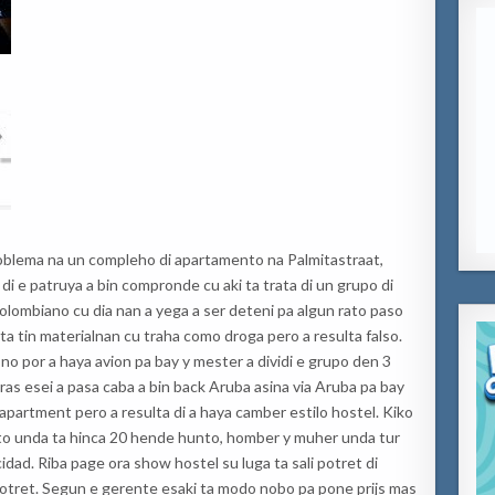
roblema na un compleho di apartamento na Palmitastraat,
 di e patruya a bin compronde cu aki ta trata di un grupo di
 Colombiano cu dia nan a yega a ser deteni pa algun rato paso
ata tin materialnan cu traha como droga pero a resulta falso.
 no por a haya avion pa bay y mester a dividi e grupo den 3
tras esei a pasa caba a bin back Aruba asina via Aruba pa bay
partment pero a resulta di a haya camber estilo hostel. Kiko
unto unda ta hinca 20 hende hunto, homber y muher unda tur
idad. Riba page ora show hostel su luga ta sali potret di
otret. Segun e gerente esaki ta modo nobo pa pone prijs mas