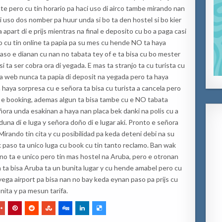
te pero cu tin horario pa haci uso di airco tambe mirando nan
i uso dos nomber pa huur unda si bo ta den hostel si bo kier
 apart di e prijs mientras na final e deposito cu bo a paga casi
 cu tin online ta papia pa su mes cu hende NO ta haya
paso e dianan cu nan no tabata tey of e ta bisa cu bo mester
i ta ser cobra ora di yegada. E mas ta stranjo ta cu turista cu
iba web nunca ta papia di deposit na yegada pero ta haya
 haya sorpresa cu e señora ta bisa cu turista a cancela pero
e booking, ademas algun ta bisa tambe cu e NO tabata
ñora unda esakinan a haya nan placa bek danki na polis cu a
duna di e luga y señora doño di e lugar aki. Pronto e señora
Mirando tin cita y cu posibilidad pa keda deteni debi na su
 paso ta unico luga cu book cu tin tanto reclamo. Ban wak
i no ta e unico pero tin mas hostel na Aruba, pero e otronan
n ta bisa Aruba ta un bunita lugar y cu hende amabel pero cu
yega airport pa bisa nan no bay keda eynan paso pa prijs cu
ita y pa mesun tarifa.