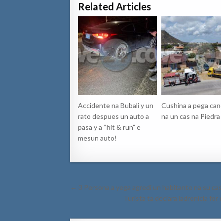
Related Articles
Accidente na Bubali y un
Cushina a pega can
rato despues un auto a
na un cas na Piedra
pasa y a “hit & run” e
mesun auto!
Post
← 3 Persona a yega agredi un habitante na su ca
navigation
Turista ta declara ladronicia fo