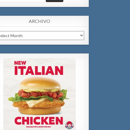
:
ARCHIVO
chivo