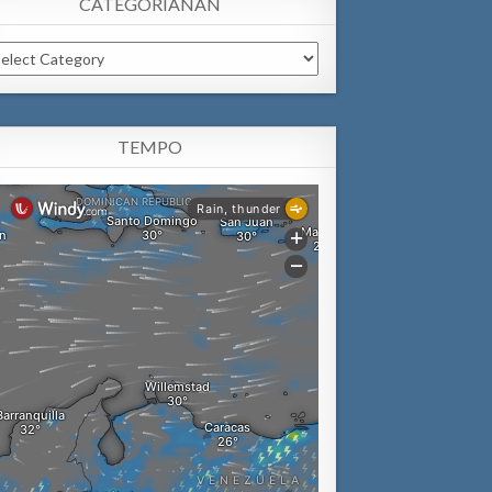
CATEGORIANAN
tegorianan
TEMPO