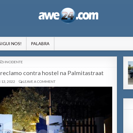
formacion pa Aruba
SIGUI NOS!
PALABRA
POSTED
INCIDENTE
IN
 reclamo contra hostel na Palmitastraat
13, 2022
LEAVE A COMMENT