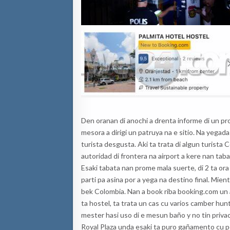
Den oranan di anochi a drenta informe di un p
mesora a dirigi un patruya na e sitio. Na yegada
turista desgusta. Aki ta trata di algun turista
autoridad di frontera na airport a kere nan tab
Esaki tabata nan prome mala suerte, di 2 ta ora
parti pa asina por a yega na destino final. Mien
bek Colombia. Nan a book riba booking.com un a
ta hostel, ta trata un cas cu varios camber h
mester hasi uso di e mesun baño y no tin privac
Royal Plaza unda esaki ta puro gañamento cu p