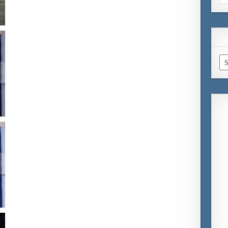
for
Ar