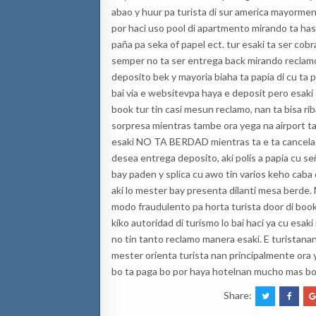
abao y huur pa turista di sur america mayormen
por haci uso pool di apartmento mirando ta has
paña pa seka of papel ect. tur esaki ta ser cobra
semper no ta ser entrega back mirando reclamo
deposito bek y mayoria biaha ta papia di cu ta 
bai via e websitevpa haya e deposit pero esaki s
book tur tin casi mesun reclamo, nan ta bisa r
sorpresa mientras tambe ora yega na airport ta
esaki NO TA BERDAD mientras ta e ta cancela 
desea entrega deposito, aki polis a papia cu se
bay paden y splica cu awo tin varios keho caba 
aki lo mester bay presenta dilanti mesa berde. 
modo fraudulento pa horta turista door di book
kiko autoridad di turismo lo bai haci ya cu esak
no tin tanto reclamo manera esaki. E turistana
mester orienta turista nan principalmente ora 
bo ta paga bo por haya hotelnan mucho mas bon
Share: