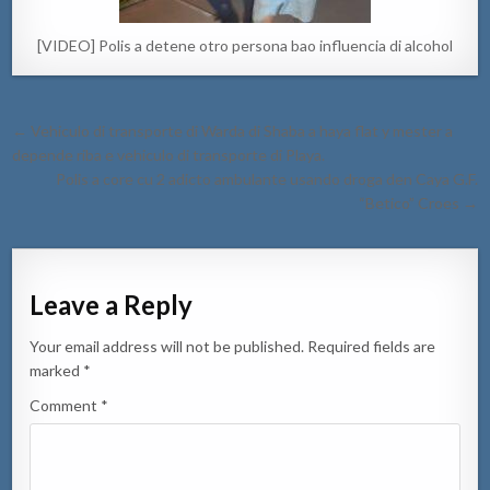
[VIDEO] Polis a detene otro persona bao influencia di alcohol
Post
← Vehiculo di transporte di Warda di Shaba a haya flat y mester a
navigation
depende riba e vehiculo di transporte di Playa.
Polis a core cu 2 adicto ambulante usando droga den Caya G.F.
“Betico” Croes →
Leave a Reply
Your email address will not be published.
Required fields are
marked
*
Comment
*