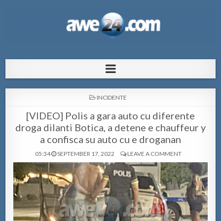
AWE24.com Bo centro di informacion
Bo centro di informacion pa Aruba
pa Aruba
POSTED
INCIDENTE
IN
[VIDEO] Polis a gara auto cu diferente
droga dilanti Botica, a detene e chauffeur y
a confisca su auto cu e droganan
05:34
SEPTEMBER 17, 2022
LEAVE A COMMENT