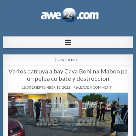
AWE24.com Bo centro di informacion
Bo centro di informacion pa Aruba
pa Aruba
POSTED
INCIDENTE
IN
Varios patruya a bay Caya Bohi na Mabon pa
un pelea cu bate y destruccion
18:50
SEPTEMBER 18, 2022
LEAVE A COMMENT