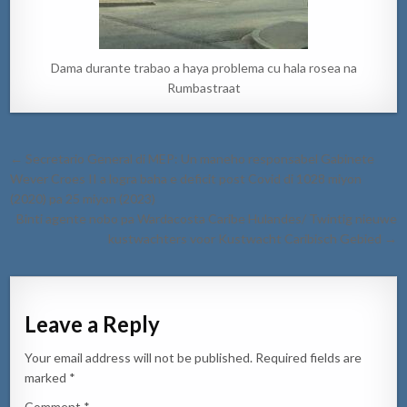
Dama durante trabao a haya problema cu hala rosea na
Rumbastraat
Post
← Secretario General di MEP: Un maneho responsabel Gabinete
navigation
Wever Croes II a logra baha e deficit post Covid di 1028 miyon
(2020) pa 25 miyon (2023)
Binti agente nobo pa Wardacosta Caribe Hulandes/ Twintig nieuwe
kustwachters voor Kustwacht Caribisch Gebied →
Leave a Reply
Your email address will not be published.
Required fields are
marked
*
Comment
*