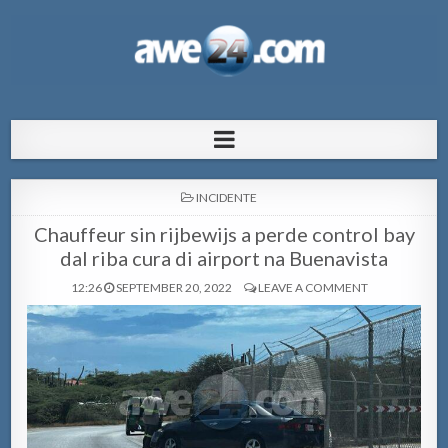
AWE24.com Bo centro di informacion
Bo centro di informacion pa Aruba
pa Aruba
POSTED
INCIDENTE
IN
Chauffeur sin rijbewijs a perde control bay
dal riba cura di airport na Buenavista
12:26
SEPTEMBER 20, 2022
LEAVE A COMMENT