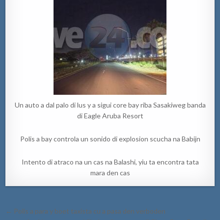
Un auto a dal palo di lus y a sigui core bay riba Sasakiweg banda
di Eagle Aruba Resort
Polis a bay controla un sonido di explosion scucha na Babijn
Intento di atraco na un cas na Balashi, yiu ta encontra tata
mara den cas
Post
← Polis a para y boet taxista cu a pasa den verboden