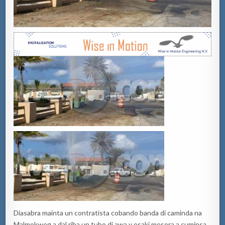
Diasabra mainta un contratista cobando banda di caminda na
Malmokweg a dal riba un tubo di awa y esaki mesora a cuminsa