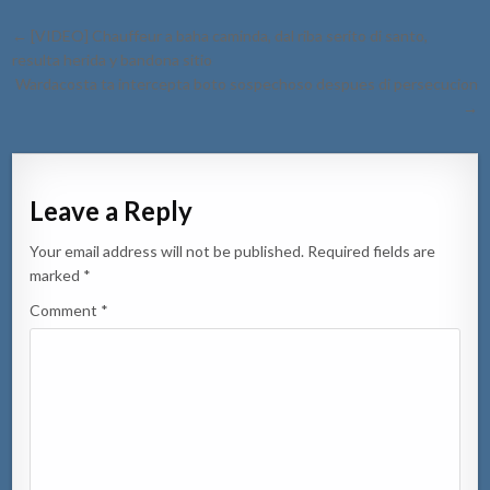
Post
← [VIDEO] Chauffeur a baha caminda, dal riba serito di santo,
navigation
resulta herida y bandona sitio
Wardacosta ta intercepta boto sospechoso despues di persecucion
→
Leave a Reply
Your email address will not be published.
Required fields are
marked
*
Comment
*