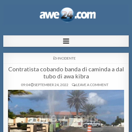
AWE24.com Bo centro di informacion
Bo centro di informacion pa Aruba
pa Aruba
POSTED
INCIDENTE
IN
Contratista cobando banda di caminda a dal
tubo di awa kibra
09:04
SEPTEMBER 24, 2022
LEAVE A COMMENT