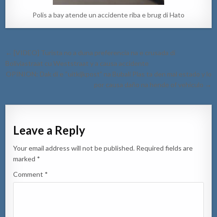
Polis a bay atende un accidente riba e brug di Hato
Post
← [VIDEO] Turista no a duna preferencia na e crusada di
navigation
Boliviastraat cu Weststraat y a causa accidente
OPINION: Dak di e “uitkijkpost” na Bubali Plas ta den mal estado y lo
por causa daño na hende of vehiculo →
Leave a Reply
Your email address will not be published.
Required fields are
marked
*
Comment
*