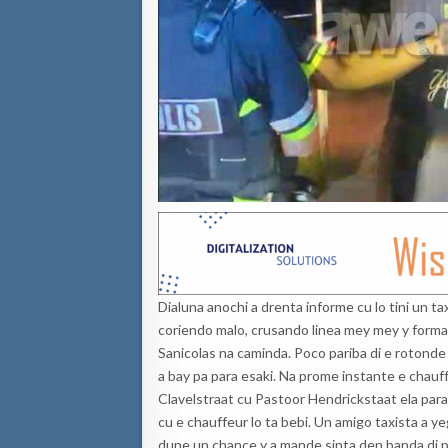
Dialuna anochi a drenta informe cu lo tini un t
coriendo malo, crusando linea mey mey y forman
Sanicolas na caminda. Poco pariba di e rotonde d
a bay pa para esaki. Na prome instante e chauffe
Clavelstraat cu Pastoor Hendrickstaat ela para 
cu e chauffeur lo ta bebi. Un amigo taxista a yeg
dune un chance y a mande sinta den banda di p