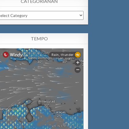
CATEGORIANAN
tegorianan
TEMPO