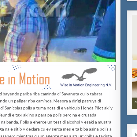
axi bayendo pariba riba caminda di Savaneta cu lo tabata
do un peliger riba caminda. Mesora a dirigi patruya di
i Sanicolas polis a tuma nota di e vehiculo Honda Pilot aki y
ur di e taxi aki no a para pa polis pero na e crusada
na banda. Polis a eherce un test di alcohol y esaki a mustra
a na e sitio y declara cu ey serca mes e ta biba asina polis a
Se
asahero mientras cu un agente mes a stuur y hiba e taxista