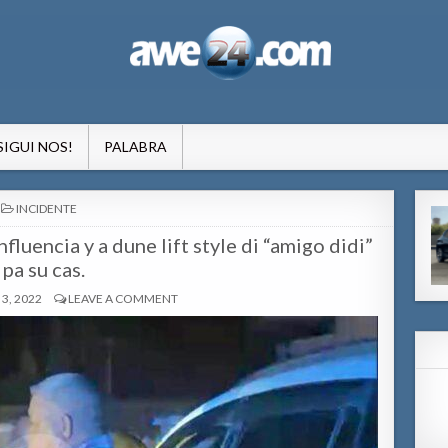
formacion pa Aruba
SIGUI NOS!
PALABRA
POSTED
INCIDENTE
IN
nfluencia y a dune lift style di “amigo didi”
pa su cas.
3, 2022
LEAVE A COMMENT