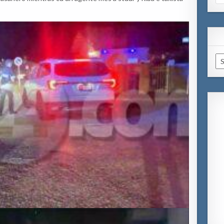
for
Ar