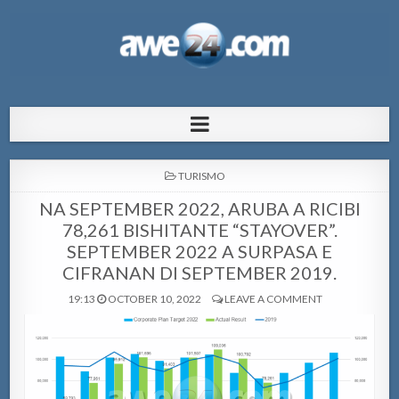
AWE24.com Bo centro di informacion
Bo centro di informacion pa Aruba
pa Aruba
POSTED
TURISMO
IN
NA SEPTEMBER 2022, ARUBA A RICIBI
78,261 BISHITANTE “STAYOVER”.
SEPTEMBER 2022 A SURPASA E
CIFRANAN DI SEPTEMBER 2019.
19:13
OCTOBER 10, 2022
LEAVE A COMMENT