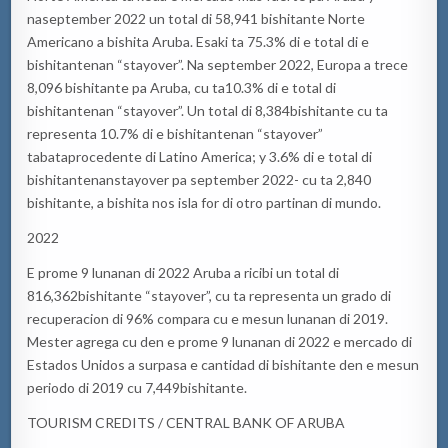
na
september
2022 un total di
58,941
bishitante
Norte
Americano a
bishita
Aruba.
Esaki
ta
75.3
% di
e
total di e
bishitantenan
“
stayover
”.
Na
september
2022, Europa a trece
8,096
bishitante
pa
Aruba,
cu
ta
10.3
% di
e
total di
bishitantenan
“
stayover
”. Un total di
8,384
bishitante
cu
ta
representa
10.7
% di e
bishitantenan
“
stayover
”
tabata
procedente di Latino
America
; y
3.6
% di
e
total di
bishitantenan
stayover
pa
september
2022-
cu
ta
2,840
bishitante
, a
bishita
nos isla
for
di otro
partinan
di mundo.
2022
E
prome
9
lunanan
di 2022 Aruba a
ricibi
un total di
816,362
bishitante
“
stayover
”,
cu
ta
representa un grado di
recuperaci
o
n
di
9
6
% compara
cu
e
mesun
lunanan
di 2019.
Mester agrega
cu
den e
prome
9
lunanan
di 2022 e mercado di
Estados Unidos a
surpasa
e cantidad di
bishitante
den e
mesun
periodo di 2019
cu
7,449
bishitante
.
T
OURISM CREDITS / CENTRAL BANK OF ARUBA