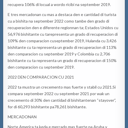
recupera
10
6
% di
locual
a
wordo
ricibi
na
september
2019.
E tres
mercadonan
cu
mas
a destaca den e cantidad di turista
cu
a
bishita
na
september
2022 como tambe den grado di
recuperacion
den e dif
e
rente
regionnan
ta
; Estados Unidos
cu
56,976
bishitante
cu
ta
representa un grado di
recuperacion
di
1
09
% den
comparacion
cu
september
2019,
Hulanda
cu
3,
426
bishitante
cu
ta
representa un grado di
recuperacion
di
113
%
den
comparacion
cu
september
2019 y Colombia
cu
2,
706
bishitante
cu
ta
representa un grado di
recuperacion
di
150
%
den
comparacion
cu
september
2019.
2022 DEN COMPARACION CU 2021
2022
ta
mustra
un
crecemento
mas
fuerte y
stabil
cu
2021
.
Si
compara
september
2022
cu
september
2021 por
wak
un
crecemento
di
30
% den cantidad di
bishitantenan
“
stayover
”,
for
di
60,293
bishitante
pa
78,261
bishitante
.
MERCADONAN
Norte
America
ta
keda
e mercado
mas
fuerte
pa
Aruba y