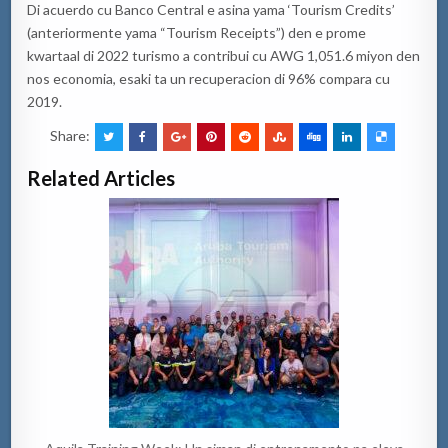
Di acuerdo
cu
Banco Central e
asina
yama
‘
Tourism
Credits
’
(anteriormente
yama
“
Tourism
Receipts
”)
den e
prome
kwartaal
di 2022 turismo a
contribui
cu
AWG 1,051.6
miyon
den
nos
economia
,
esaki
ta
un
recuperacion
di 96% compara
cu
2019.
Share:
Related Articles