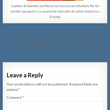
Cambio di maneho na Merca ta trece incertidumbre No tin
motibo pa panico: Lo aumenta mercado di Latino America y
Europa
Post
← [VIDEO] Polisnan a habri caminda pa ambulans bay cu urgencia cu
navigation
un baby di 6 luna cu no tabata halando rosea pa direccion hospital.
Kustwacht conhuntamente cu Polis Maritimo a rescata un boto di
bela. →
Leave a Reply
Your email address will not be published.
Required fields are
marked
*
Comment
*