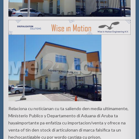
Relaciona
cu
noticianan
cu ta
saliendo
den media
ultimamente
,
Ministerio
Publico
y
Departamento
di
Aduana
di Aruba ta
haya
importante
pa
enfatiza
cu
importacion
/
venta
y
ofrece
na
ve
nta
of tin den sto
ck di
articulonan
di
marca
fals
ifica
ta
un
hecho
castigable
cu
por
wordo
castiga
cu
prison.