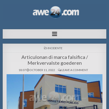
AWE24.com Bo centro di informacion
Bo centro di informacion pa Aruba
pa Aruba
POSTED
INCIDENTE
IN
Articulonan di marca falsifica /
Merkvervalste goederen
18:07
OCTOBER 11, 2022
LEAVE A COMMENT