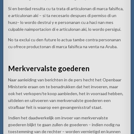
Si
en
berdad
resulta
cu ta
trata
di
articulonan
di
marca
falsifica
,
e
articulonan
aki
–
si
ta
necesario
despues
di
permiso
di
un
huez
– lo
word
o
destrui
y e
personanan
cu a
haci
nan
mes
culpable
na
importacion
di e
articulonan
aki
, lo
wordo
persigui
.
No ta
exclui
cu
den future lo
actua
tambe
contra
personan
an
cu
ofrece
productonan
di
marca
falsifica
na
venta
na
Aruba.
Merkvervalste
goederen
Naar aanleiding van berichten in de pers hecht het Openbaar
Ministerie eraan om te benadrukken dat het invoeren, maar
ook het verkopen/te koop aanbieden, het in voorraad hebben,
uitdelen en uitvoeren van
merkvervalste
goederen een
strafbaar feit is waarop een gevangenisstraf staat.
Indien het daadwerkelijk om invoer van
merkvervalste
goederen blijkt te gaan zullen de goederen –
indien nodig
na
toestemming van de rechter – worden vernietigd en kunnen