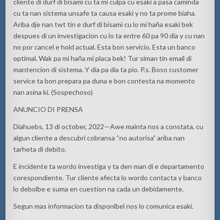
cliente di durf di bisami cu ta mi culpa cu esaki a pasa caminda
cu ta nan sistema unsafe ta causa esaki y no ta prome biaha.
Ariba dje nan twt tin e durf di bisami cu lo mi haña esaki bek
despues di un investigacion cu lo ta entre 60 pa 90 dia y cu nan
no por cancel e hold actual. Esta bon servicio. Esta un banco
optimal. Wak pa mi haña mi placa bek! Tur siman tin email di
mantencion di sistema. Y dia pa dia ta pio. P.s. Boso customer
service ta bon prepara pa duna e bon contesta na momento
nan asina ki. (Sospechoso)
ANUNCIO DI PRENSA
Diahuebs, 13 di october, 2022—Awe mainta nos a constata, cu
algun cliente a descubri cobransa “no autorisa” ariba nan
tarheta di debito.
E incidente ta wordo investiga y ta den man di e departamento
corespondiente. Tur cliente afecta lo wordo contacta y banco
lo debolbe e suma en cuestion na cada un debidamente.
Segun mas informacion ta disponibel nos lo comunica esaki.