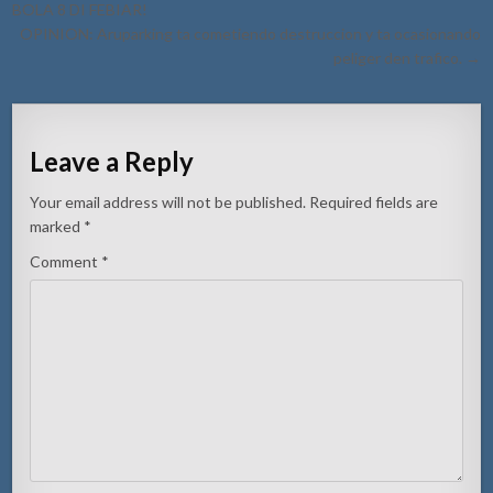
navigation
BOLA 8 DI FEBIAR!
OPINION: Aruparking ta cometiendo destruccion y ta ocasionando
peliger den trafico. →
Leave a Reply
Your email address will not be published.
Required fields are
marked
*
Comment
*