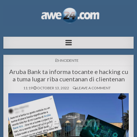
AWE24.com Bo centro di informacion
Bo centro di informacion pa Aruba
pa Aruba
POSTED
INCIDENTE
IN
Aruba Bank ta informa tocante e hacking cu
a tuma lugar riba cuentanan di clientenan
11:19
OCTOBER 13, 2022
LEAVE A COMMENT