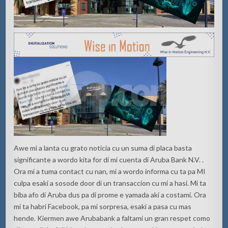
Awe mi a lanta cu grato noticia cu un suma di placa basta
significante a wordo kita for di mi cuenta di Aruba Bank N.V. .
Ora mi a tuma contact cu nan, mi a wordo informa cu ta pa MI
culpa esaki a sosode door di un transaccion cu mi a hasi. Mi ta
biba afo di Aruba dus pa di prome e yamada aki a costami. Ora
mi ta habri Facebook, pa mi sorpresa, esaki a pasa cu mas
hende. Kiermen awe Arubabank a faltami un gran respet como