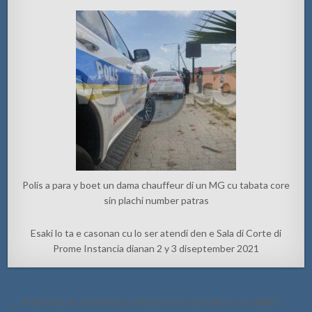
Polis a para y boet un dama chauffeur di un MG cu tabata core
sin plachi number patras
Esaki lo ta e casonan cu lo ser atendi den e Sala di Corte di
Prome Instancia dianan 2 y 3 diseptember 2021
Post
← TENSION TA SUBIENDO DEN DI DOS ROUND DI TORNEO