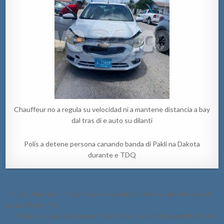
Chauffeur no a regula su velocidad ni a mantene distancia a bay
dal tras di e auto su dilanti
Polis a detene persona canando banda di Pakli na Dakota
durante e TDQ
Post
← Chauffeur di un Toyota Levin a perde control bay dal riba palo di
navigation
lus na Piedra Plat
Polis a bay un club nocturno na Tanki Leendert pa sonido di 3 tiro