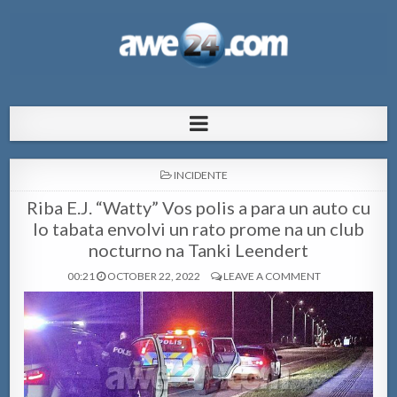
AWE24.com Bo centro di informacion
Bo centro di informacion pa Aruba
pa Aruba
POSTED
INCIDENTE
IN
Riba E.J. “Watty” Vos polis a para un auto cu
lo tabata envolvi un rato prome na un club
nocturno na Tanki Leendert
00:21
OCTOBER 22, 2022
LEAVE A COMMENT