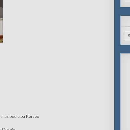
for
Ar
o mas buelo pa Kòrsou
 Silvania,