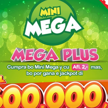
mente gran kandidat di droga ta wòrdu
landa a pèrsiguí mas ku 20 pèrsona pa nan
kaina for di paisnan Afrikano pa Hulanda. Tòg
da pa nos pais Kòrsou i e echo ku e 100%
to hasiendo uso di e derecho di hasi pregunta
 Orden i tambe artíkulo 57 di nos Areglo di
eguntanan:
 mester a kanselá nan plan di bula for di
ontròl?
 kiko ta e esfuerso di minister pa Hulanda
tishon, Schiphol ta transportá 70 mion
arga pa aña i tòg ta solamente riba 6
int Maarten, Bonaire, Sürnam i
trese ku ne ku awendia 100% kontròl ta
do buelonan pa Kòrsou?
o dos añanan ku ke a drenta o bandoná