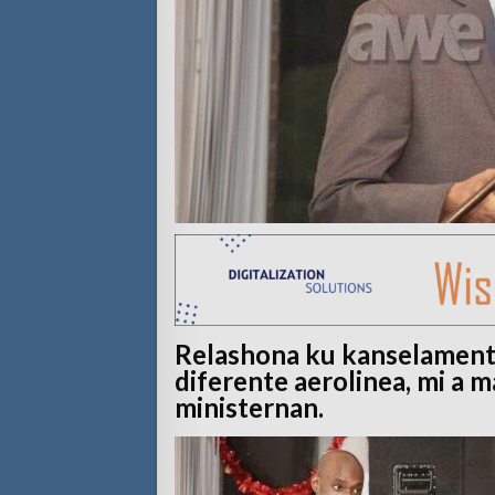
Relashona ku kanselamentu
diferente aerolinea, mi a m
ministernan.