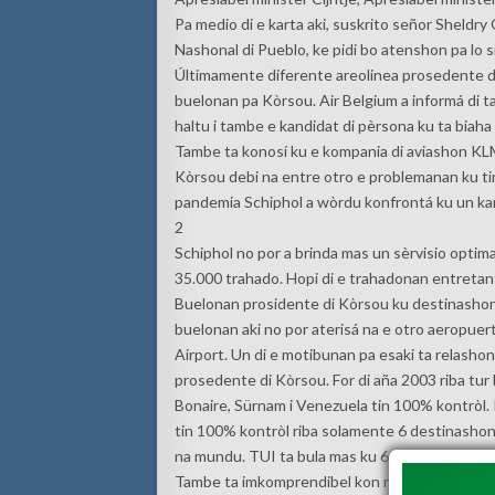
Pa medio di e karta aki, suskrito señor Sheldry
Nashonal di Pueblo, ke pidi bo atenshon pa lo s
Últimamente diferente areolinea prosedente di 
buelonan pa Kòrsou. Air Belgium a informá di t
haltu i tambe e kandidat di pèrsona ku ta biaha
Tambe ta konosí ku e kompania di aviashon KLM
Kòrsou debi na entre otro e problemanan ku ti
pandemia Schiphol a wòrdu konfrontá ku un kan
2
Schiphol no por a brinda mas un sèrvisio optima
35.000 trahado. Hopi di e trahadonan entretan
Buelonan prosidente di Kòrsou ku destinashon 
buelonan aki no por aterisá na e otro aeropue
Airport. Un di e motibunan pa esaki ta relasho
prosedente di Kòrsou. For di aña 2003 riba tur 
Bonaire, Sürnam i Venezuela tin 100% kontròl.
tin 100% kontròl riba solamente 6 destinasho
na mundu. TUI ta bula mas ku 60 destinashon.
Tambe ta imkomprendibel kon no tin 100% kontr