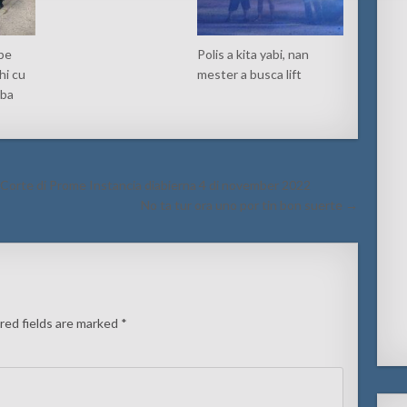
lbe
Polis a kita yabi, nan
hi cu
mester a busca lift
iba
di Corte di Prome Instancia diabierna 4 di november 2022
No ta tur ora uno por tin bon suerte →
red fields are marked
*