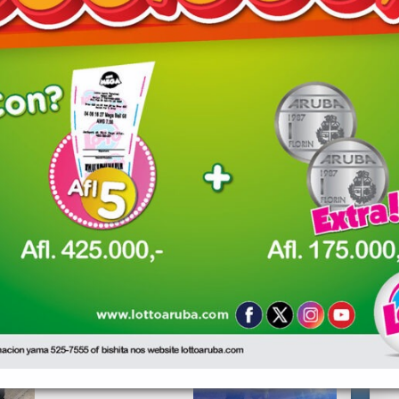
hon Hulanda ku aduana a interseptá e
preguntanan akí, pa asina suskrito por sigui
ku e rapides nesesario, suskrito ta keda.
Polis ta sigui cu control
riba quadracer y UTV te
hasta den areanan
offroad