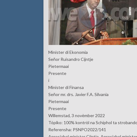
Miníster di Ekonomia
Señor Ruisandro Cijntje
Pietermaai
Presente
i
Minister di Finansa
Señor mr. drs. Javier F.A. Silvania
Pietermaai
Presente
Willemstad, 3 novèmber 2022
Tópiko: 100% kontròl na Schiphol ta stroband
Referensha: PSNPO2022/141
Apresiabel minister Cijntje, Apresiabel minister