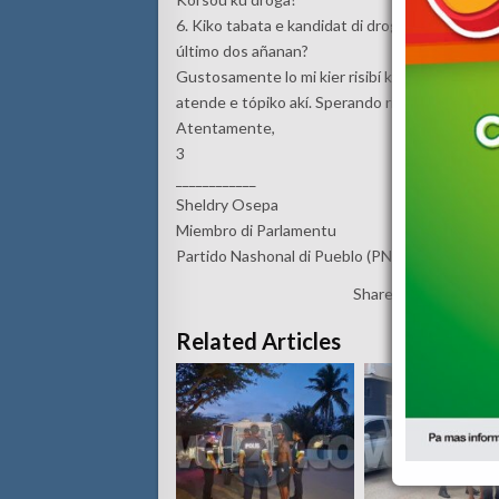
6. Kiko tabata e kandidat di droga ku destinas
último dos añanan?
Gustosamente lo mi kier risibí kontesta riba e 
atende e tópiko akí. Sperando riba un kontesta 
Atentamente,
3
____________
Sheldry Osepa
Miembro di Parlamentu
Partido Nashonal di Pueblo (PNP)
Share:
Related Articles