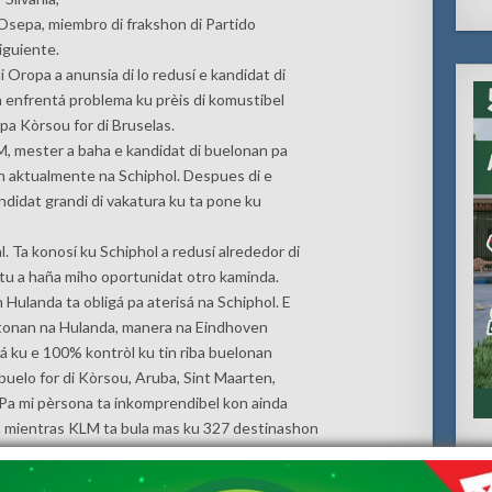
 Osepa, miembro di frakshon di Partido
iguiente.
Oropa a anunsia di lo redusí e kandidat di
a enfrentá problema ku prèis di komustibel
 pa Kòrsou for di Bruselas.
, mester a baha e kandidat di buelonan pa
n aktualmente na Schiphol. Despues di e
didat grandi di vakatura ku ta pone ku
l. Ta konosí ku Schiphol a redusí alrededor di
tu a haña miho oportunidat otro kaminda.
Hulanda ta obligá pa aterisá na Schiphol. E
rtonan na Hulanda, manera na Eindhoven
ná ku e 100% kontròl ku tin riba buelonan
buelo for di Kòrsou, Aruba, Sint Maarten,
 Pa mi pèrsona ta inkomprendibel kon ainda
n mientras KLM ta bula mas ku 327 destinashon
òl riba buelonan for di Turkía, Maroko,