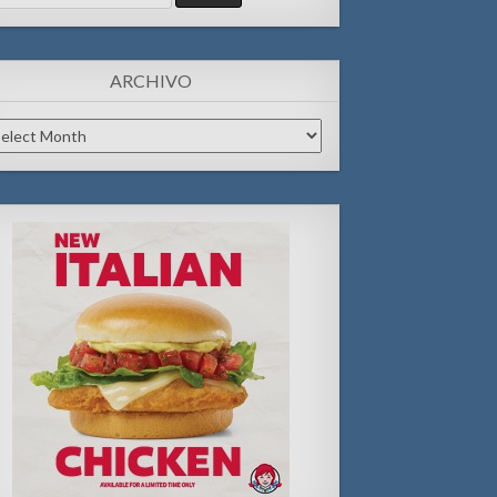
:
ARCHIVO
chivo