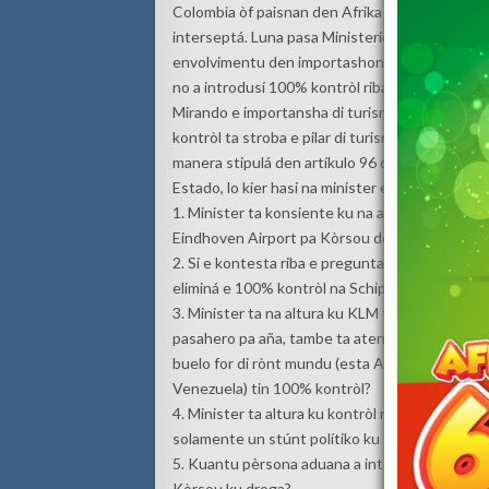
Colombia òf paisnan den Afrika kaminda diaria
interseptá. Luna pasa Ministerio Públiko na Hu
envolvimentu den importashon di 117 kilo di ko
no a introdusí 100% kontròl riba e paisnan aki.
Mirando e importansha di turismo for di Hulan
kontròl ta stroba e pilar di turismo aki, suskri
manera stipulá den artíkulo 96 di Reglamento di
Estado, lo kier hasi na minister e siguiente pr
1. Minister ta konsiente ku na aña 2015 Arkefly
Eindhoven Airport pa Kòrsou debi na e 100% k
2. Si e kontesta riba e pregunta anterior ta si,
eliminá e 100% kontròl na Schiphol?
3. Minister ta na altura ku KLM ta bula 327 des
pasahero pa aña, tambe ta atende 1.72 ton di k
buelo for di rònt mundu (esta Aruba, Kòrsou, S
Venezuela) tin 100% kontròl?
4. Minister ta altura ku kontròl riba rísiko ta 
solamente un stúnt polítiko ku ta pèrhudikan
5. Kuantu pèrsona aduana a interseptá e ultim
Kòrsou ku droga?