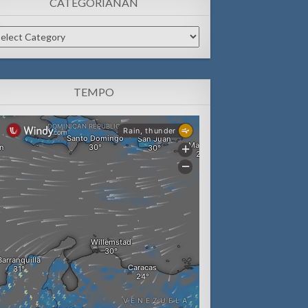
CATEGORIANAN
tegorianan
TEMPO