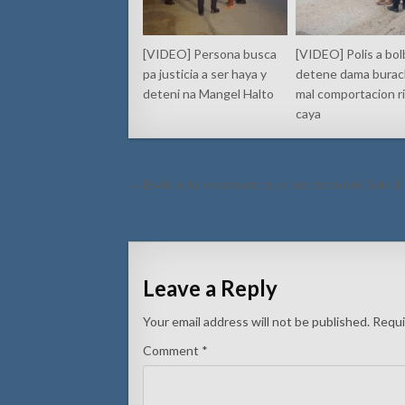
[VIDEO] Persona busca
[VIDEO] Polis a bo
pa justicia a ser haya y
detene dama burac
deteni na Mangel Halto
mal comportacion r
caya
Post
← Esaki lo ta e casonan cu lo ser trata den Sala 
navigation
Leave a Reply
Your email address will not be published.
Requi
Comment
*