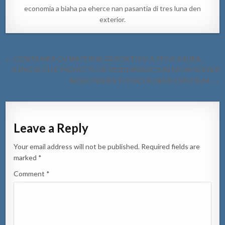
economia a biaha pa eherce nan pasantia di tres luna den
exterior.
Post
← CONTAINER CU MATERIAL DEPORTIVO A YEGA ARUBA.
navigation
A INICIA CU E PROYECTO DI MODERNISACION PA UN SERVER
NOBO NAMULTI DISCIPLINAIR CENTRUM. →
Leave a Reply
Your email address will not be published.
Required fields are
marked
*
Comment
*