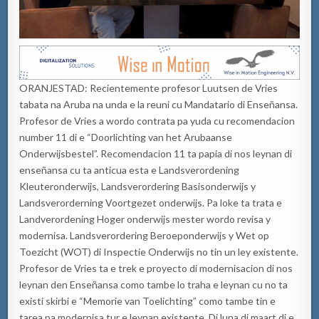
ORANJESTAD: Recientemente profesor Luutsen de Vries
tabata na Aruba na unda e la reuni cu Mandatario di Enseñansa
.
Profesor de Vries a wordo contrata pa yuda cu recomendacion
number 11 di e
“
Doorlichting van het Arubaanse
Onderwijs
b
estel
”
. Recomendacion 11 ta papia
di nos
leynan
di
enseñansa cu ta
anticua
esta e
L
andsverordening
Kleuteronderwijs, Landsverordering
Basisonderwijs y
Landsverorderning Voortgezet
onderwijs.
Pa loke ta trata e
Landverordening Hoger
onderw
ij
s mester wordo revisa y
modernisa
. Landsverordering
Beroeponderwijs y Wet op
Toezicht (WOT) di Inspectie Onderwijs no tin un ley existente.
Profesor de Vries ta e trek e proyecto di
m
odernisacion di nos
leynan den Enseñansa
como tambe lo traha e leynan cu no ta
existi
s
k
irbi e
“
Memorie van Toelichting
”
como tambe tin e
tarea pa modernisa tur e leynan existente. Di luna di maart di e