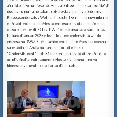
aña aki pa awo profesor de Vries a entrega dos
“
startnotitie
”
di
dos ley cu nunca no tabata existi esta e
Landsverordening
B
eroepsonderwijs y Wet op Toezicht. Den luna di november di
e aña aki profesor de Vries ta entrega e ley di inpsectie cu ta
carga e nomber di LOT na DWJZ pa cuminsa cana
su
caminda
.
Na luna di januari 2023 e ley di beroepsonderwijs ta wordo
entrega na DWJZ. Como tambe profesor de Vries a probecha di
su estadia na Aruba pa duna dies ora di e curso
“Onderwijsrecht” unda 31 persona
den e veld di enseñansa
a
acudi
y finalisa exitosamente.
Nos
ta sigui
traha duro na
bienestar
general di enseñansa
di nos p
ais.